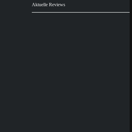
Aktuelle Reviews