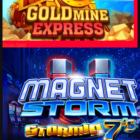
Demo Spiel