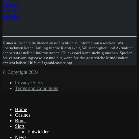
Casinos
Partner
Ratgeber
Hinweis
Die Inhalte dienen ausschließlich zu Informationszwecken. Wir
übernehmen keine Haftung für die Richtigkeit, Vollständigkeit und Aktualität
der bereitgestellten Informationen. Glücksspiel kann süchtig machen. Spielen
Sie verantwortungsbewusst und nur, wenn Sie das gesetzliche Mindestalter
erreicht haben. Hilfe auf gambleaware.org
© Copyright 2024
Privacy Policy
Terms and Conditions
Home
Casinos
Bonis
Slots
Entwickler
News