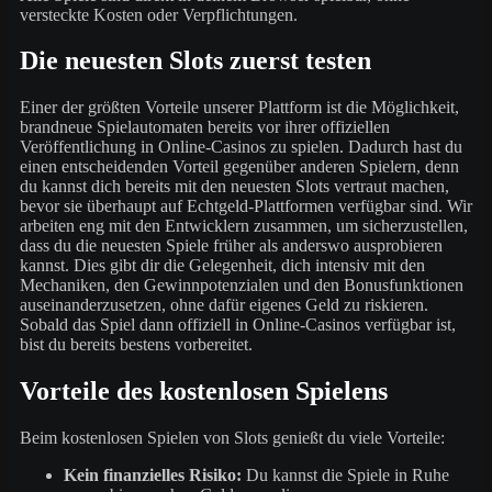
versteckte Kosten oder Verpflichtungen.
Die neuesten Slots zuerst testen
Einer der größten Vorteile unserer Plattform ist die Möglichkeit,
brandneue Spielautomaten bereits vor ihrer offiziellen
Veröffentlichung in Online-Casinos zu spielen. Dadurch hast du
einen entscheidenden Vorteil gegenüber anderen Spielern, denn
du kannst dich bereits mit den neuesten Slots vertraut machen,
bevor sie überhaupt auf Echtgeld-Plattformen verfügbar sind. Wir
arbeiten eng mit den Entwicklern zusammen, um sicherzustellen,
dass du die neuesten Spiele früher als anderswo ausprobieren
kannst. Dies gibt dir die Gelegenheit, dich intensiv mit den
Mechaniken, den Gewinnpotenzialen und den Bonusfunktionen
auseinanderzusetzen, ohne dafür eigenes Geld zu riskieren.
Sobald das Spiel dann offiziell in Online-Casinos verfügbar ist,
bist du bereits bestens vorbereitet.
Vorteile des kostenlosen Spielens
Beim kostenlosen Spielen von Slots genießt du viele Vorteile:
Kein finanzielles Risiko:
Du kannst die Spiele in Ruhe