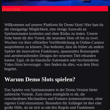
Demo Spiel
Willkommen auf unserer Plattform für Demo Slots! Hier hast du
die einzigartige Möglichkeit, eine riesige Auswahl an
Spielautomaten kostenlos und ohne Risiko zu testen. Unsere
Seite bietet dir den Vorteil, die neuesten Slots oft bis zu zwei
Wochen vor ihrer offiziellen Veröffentlichung in Online-Casinos
ausprobieren zu können. Das bedeutet, dass du früher als andere
Spieler die innovativen Funktionen, spannenden Bonusspiele
und atemberaubenden Designs der neuesten Titel erkunden
kannst. Egal, ob du klassische Automaten oder hochmoderne
Video-Slots bevorzugst – hier findest du alles, was dein Herz
begehrt.
Warum Demo Slots spielen?
Das Spielen von Spielautomaten in der Demo-Version bietet
zahlreiche Vorteile. Zum einen ermöglicht es dir, die
verschiedenen Mechaniken und Features kennenzulernen, ohne
eigenes Geld einzusetzen. Besonders für Anfänger ist dies eine
große Hilfe, da sie sich so mit den Regeln und Funktionen