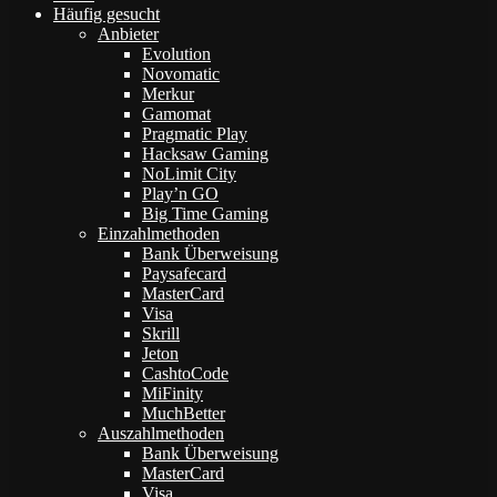
Häufig gesucht
Anbieter
Evolution
Novomatic
Merkur
Gamomat
Pragmatic Play
Hacksaw Gaming
NoLimit City
Play’n GO
Big Time Gaming
Einzahlmethoden
Bank Überweisung
Paysafecard
MasterCard
Visa
Skrill
Jeton
CashtoCode
MiFinity
MuchBetter
Auszahlmethoden
Bank Überweisung
MasterCard
Visa