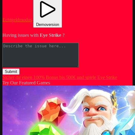
Echtgeldmodus
Demoversion
Having issues with
Eye Strike
?
Submit
Sicher dir einen 100% Bonus bis 500€ und spiele Eye Strike
Try Our Featured Games