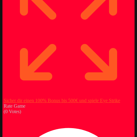
Sicher dir einen 100% Bonus bis 500€ und spiele Eye Strike
Rate Game
(
0
Votes)