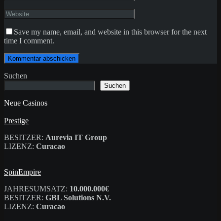
Save my name, email, and website in this browser for the next
time I comment.
Suchen
Suchen
Neue Casinos
Prestige
BESITZER:
Aurevia IT Group
LIZENZ:
Curacao
SpinEmpire
JAHRESUMSATZ:
10.000.000€
BESITZER:
GBL Solutions N.V.
LIZENZ:
Curacao