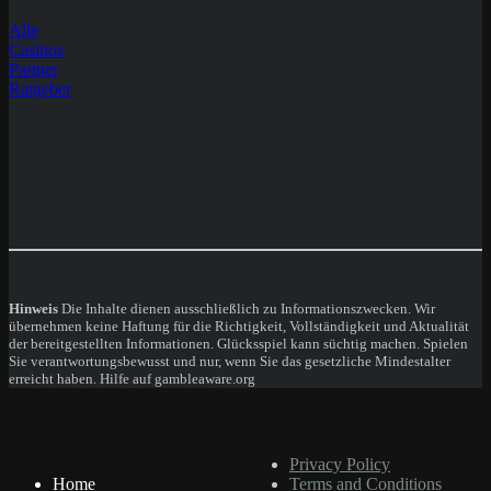
Alle
Casinos
Partner
Ratgeber
Hinweis
Die Inhalte dienen ausschließlich zu Informationszwecken. Wir
übernehmen keine Haftung für die Richtigkeit, Vollständigkeit und Aktualität
der bereitgestellten Informationen. Glücksspiel kann süchtig machen. Spielen
Sie verantwortungsbewusst und nur, wenn Sie das gesetzliche Mindestalter
erreicht haben. Hilfe auf gambleaware.org
© Copyright 2024
Privacy Policy
Home
Terms and Conditions