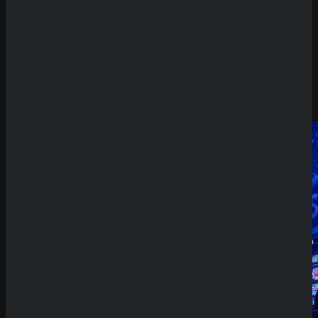
Demo Spiel