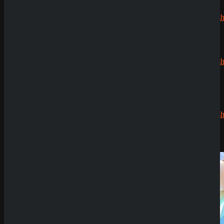
Jens
zu
CryptoRush
200% bis
Echtgeldmodus
zu 2.500€
Demoversion
Silizi
zu
Having issues with
Excommunicado
?
CryptoRush
200% bis
zu 2.500€
Robert99
zu
CryptoRush
Submit
200% bis
Sicher dir einen 100% Bonus bis 500€ und spiele
zu 2.500€
Excommunicado
Try Our Featured Games
News
SpinEmpire Casino
Review
8. Januar 2026
SpinBetter Casino
Review
22. Dezember