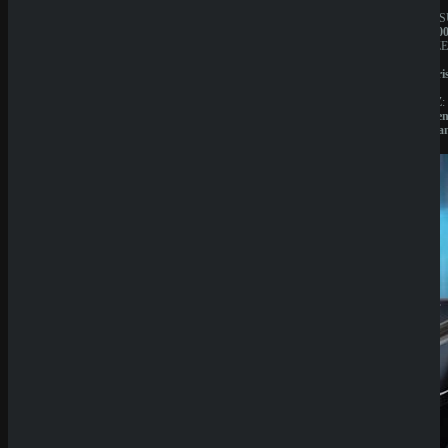
JAHRESUMSATZ:
JAHRES
1.000.000€
1.000.00
BESITZER:
BESITZE
Liernin
Liernin
Enterprises
Enterpri
LTD
LTD
LIZENZ:
LIZENZ:
Komoren
Komore
(Anjouan)
(Anjoua
Neueste
Beiträge
SpinEmpir
e Casino
Review
SpinBetter
Casino
Review
Slot-
Neuheiten