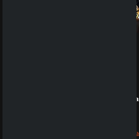
im
Dezember
2025
Die
neusten
Slots im
November
2025
Die
neusten
Slots im
Oktober
2025
Neueste
Kommenta
Alex
zu
Dazard
rami
zu
CryptoRus