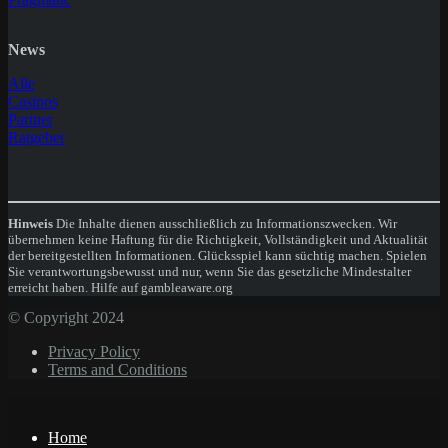
News
Alle
Casinos
Partner
Ratgeber
Hinweis
Die Inhalte dienen ausschließlich zu Informationszwecken. Wir
übernehmen keine Haftung für die Richtigkeit, Vollständigkeit und Aktualität
der bereitgestellten Informationen. Glücksspiel kann süchtig machen. Spielen
Sie verantwortungsbewusst und nur, wenn Sie das gesetzliche Mindestalter
erreicht haben. Hilfe auf gambleaware.org
© Copyright 2024
Privacy Policy
Terms and Conditions
Home