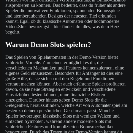
ausprobieren zu können. Das bedeutet, dass du früher als andere
Spieler die innovativen Funktionen, spannenden Bonusspiele
und atemberaubenden Designs der neuesten Titel erkunden
kannst. Egal, ob du klassische Automaten oder hochmoderne
Video-Slots bevorzugst – hier findest du alles, was dein Herz
begehrt.
Warum Demo Slots spielen?
Das Spielen von Spielautomaten in der Demo-Version bietet
zahlreiche Vorteile. Zum einen ermöglicht es dir, die
verschiedenen Mechaniken und Features kennenzulernen, ohne
eigenes Geld einzusetzen. Besonders für Anfänger ist dies eine
große Hilfe, da sie sich so mit den Regeln und Funktionen
vertraut machen können. Aber auch erfahrene Spieler profitieren
davon, da sie neue Strategien entwickeln und verschiedene
Einsatzhöhen testen können, ohne finanzielle Risiken
einzugehen. Darüber hinaus geben Demo Slots dir die
Gelegenheit, herauszufinden, welche Art von Automatenspiel am
besten zu deinem persönlichen Geschmack passt. Manche
Spieler bevorzugen klassische Slots mit wenigen Walzen und
einfachen Symbolen, während andere moderne Slots mit
zahlreichen Features und komplizierten Bonusmechaniken
bevorzugen. Durch das Testen in der Demo-Version kannst du