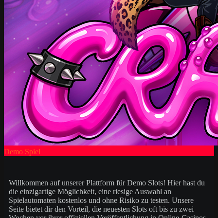
Demo Spiel
Willkommen auf unserer Plattform für Demo Slots! Hier hast du
die einzigartige Möglichkeit, eine riesige Auswahl an
Spielautomaten kostenlos und ohne Risiko zu testen. Unsere
Seite bietet dir den Vorteil, die neuesten Slots oft bis zu zwei
Wochen vor ihrer offiziellen Veröffentlichung in Online-Casinos