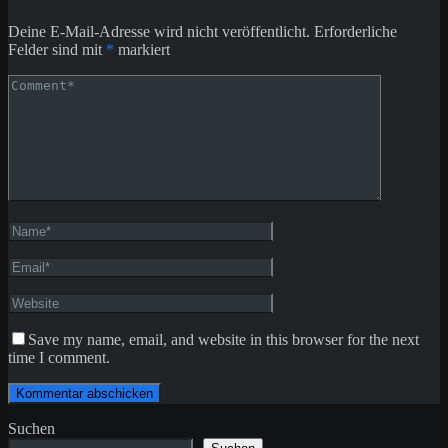
Deine E-Mail-Adresse wird nicht veröffentlicht.
Erforderliche
Felder sind mit
*
markiert
Save my name, email, and website in this browser for the next
time I comment.
Suchen