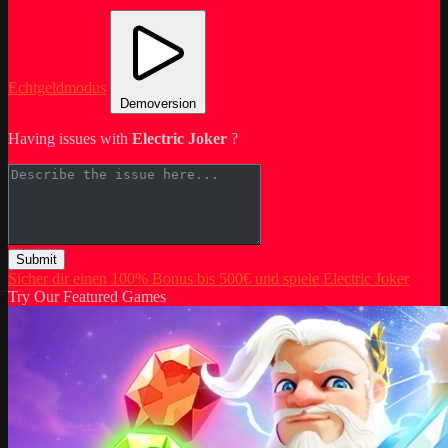
Echtgeldmodus
Demoversion
Having issues with
Electric Joker
?
Submit
Sicher dir einen 100% Bonus bis 500€ und spiele Electric Joker
Try Our Featured Games