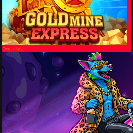
Demo Spiel