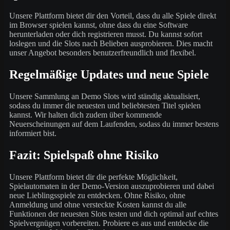
Unsere Plattform bietet dir den Vorteil, dass du alle Spiele direkt
im Browser spielen kannst, ohne dass du eine Software
herunterladen oder dich registrieren musst. Du kannst sofort
loslegen und die Slots nach Belieben ausprobieren. Dies macht
unser Angebot besonders benutzerfreundlich und flexibel.
Regelmäßige Updates und neue Spiele
Unsere Sammlung an Demo Slots wird ständig aktualisiert,
sodass du immer die neuesten und beliebtesten Titel spielen
kannst. Wir halten dich zudem über kommende
Neuerscheinungen auf dem Laufenden, sodass du immer bestens
informiert bist.
Fazit: Spielspaß ohne Risiko
Unsere Plattform bietet dir die perfekte Möglichkeit,
Spielautomaten in der Demo-Version auszuprobieren und dabei
neue Lieblingsspiele zu entdecken. Ohne Risiko, ohne
Anmeldung und ohne versteckte Kosten kannst du alle
Funktionen der neuesten Slots testen und dich optimal auf echtes
Spielvergnügen vorbereiten. Probiere es aus und entdecke die