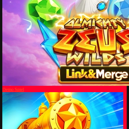
Demo Spiel