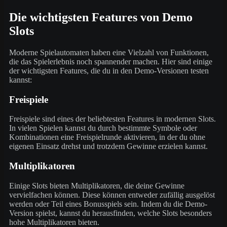
Die wichtigsten Features von Demo
Slots
Moderne Spielautomaten haben eine Vielzahl von Funktionen,
die das Spielerlebnis noch spannender machen. Hier sind einige
der wichtigsten Features, die du in den Demo-Versionen testen
kannst:
Freispiele
Freispiele sind eines der beliebtesten Features in modernen Slots.
In vielen Spielen kannst du durch bestimmte Symbole oder
Kombinationen eine Freispielrunde aktivieren, in der du ohne
eigenen Einsatz drehst und trotzdem Gewinne erzielen kannst.
Multiplikatoren
Einige Slots bieten Multiplikatoren, die deine Gewinne
vervielfachen können. Diese können entweder zufällig ausgelöst
werden oder Teil eines Bonusspiels sein. Indem du die Demo-
Version spielst, kannst du herausfinden, welche Slots besonders
hohe Multiplikatoren bieten.