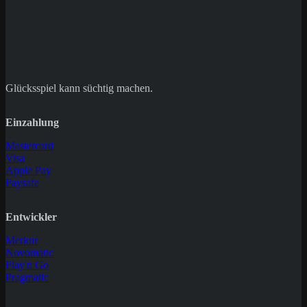
Glücksspiel kann süchtig machen.
Einzahlung
Mastercard
Visa
Apple Pay
Paysafe
Entwickler
Merkur
Novomatic
Play'n Go
Pragmatic