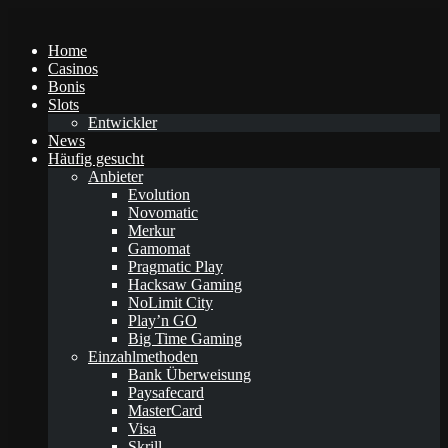
Home
Casinos
Bonis
Slots
Entwickler
News
Häufig gesucht
Anbieter
Evolution
Novomatic
Merkur
Gamomat
Pragmatic Play
Hacksaw Gaming
NoLimit City
Play’n GO
Big Time Gaming
Einzahlmethoden
Bank Überweisung
Paysafecard
MasterCard
Visa
Skrill