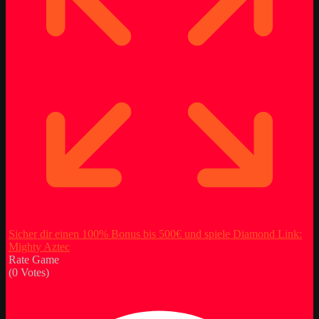
Sicher dir einen 100% Bonus bis 500€ und spiele Diamond Link:
Mighty Aztec
Rate Game
(
0
Votes)