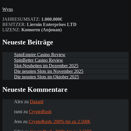
Wyns
JAHRESUMSATZ:
1.000.000€
BESITZER:
Liernin Enterprises LTD
LIZENZ:
Komoren (Anjouan)
Neueste Beiträge
SpinEmpire Casino Review
SpinBetter Casino Review
Slot-Neuheiten im Dezember 2025
Die neusten Slots im November 2025
Die neusten Slots im Oktober 2025
Neueste Kommentare
Alex
zu
Dazard
rami
zu
CryptoRush
Jens
zu
CryptoRush: 200% bis zu 2.500€