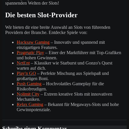
spannenden Welten der Slots!
Die besten Slot-Provider
Wir bieten dir eine breite Auswahl an Slots von führenden
Providern der Branche. Entdecke Spiele von:
Hacksaw Gaming
– Innovativ und spannend mit
einzigartigen Features.
Pragmatic Play
– Einer der Marktführer mit Top-Grafiken
und hohen Gewinnen.
NetEnt
– Klassiker wie Starburst und Gonzo's Quest
warten auf dich.
Play'n GO
– Perfekte Mischung aus Spielspaß und
großartigen Boni.
Push Gaming
– Hochvolatiles Gameplay für die
Risikofreudigen.
Nolimit City
– Extrem kreative Slots mit innovativen
Mechaniken.
Relax Gaming
– Bekannt für Megaways-Slots und hohe
Gewinnpotenziale.
Schreibe einen Kommentar