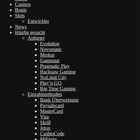
Casinos
Bonis
Slots
Entwickler
News
Häufig gesucht
Anbieter
Evolution
Novomatic
Merkur
Gamomat
Pragmatic Play
Hacksaw Gaming
NoLimit City
Play’n GO
Big Time Gaming
Einzahlmethoden
Bank Überweisung
Paysafecard
MasterCard
Visa
Skrill
Jeton
CashtoCode
MiFinity