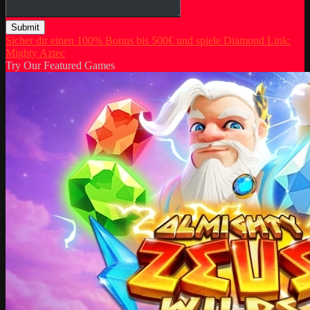
Submit
Sicher dir einen 100% Bonus bis 500€ und spiele Diamond Link:
Mighty Aztec
Try Our Featured Games