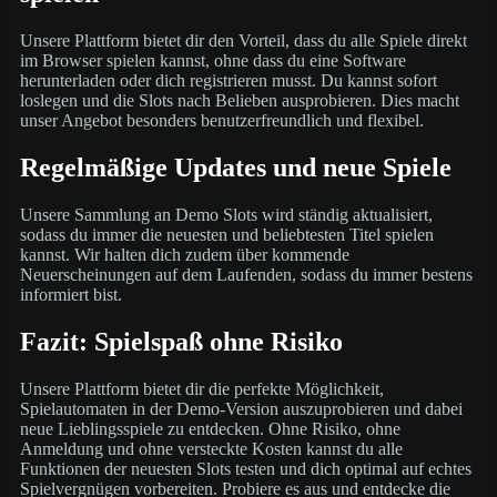
Unsere Plattform bietet dir den Vorteil, dass du alle Spiele direkt
im Browser spielen kannst, ohne dass du eine Software
herunterladen oder dich registrieren musst. Du kannst sofort
loslegen und die Slots nach Belieben ausprobieren. Dies macht
unser Angebot besonders benutzerfreundlich und flexibel.
Regelmäßige Updates und neue Spiele
Unsere Sammlung an Demo Slots wird ständig aktualisiert,
sodass du immer die neuesten und beliebtesten Titel spielen
kannst. Wir halten dich zudem über kommende
Neuerscheinungen auf dem Laufenden, sodass du immer bestens
informiert bist.
Fazit: Spielspaß ohne Risiko
Unsere Plattform bietet dir die perfekte Möglichkeit,
Spielautomaten in der Demo-Version auszuprobieren und dabei
neue Lieblingsspiele zu entdecken. Ohne Risiko, ohne
Anmeldung und ohne versteckte Kosten kannst du alle
Funktionen der neuesten Slots testen und dich optimal auf echtes
Spielvergnügen vorbereiten. Probiere es aus und entdecke die