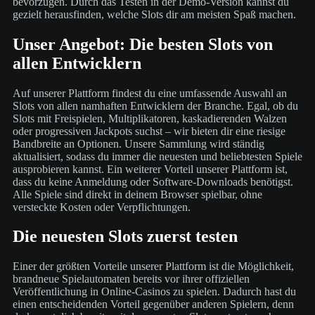
bevorzugen. Durch das Testen in der Demo-Version kannst du
gezielt herausfinden, welche Slots dir am meisten Spaß machen.
Unser Angebot: Die besten Slots von
allen Entwicklern
Auf unserer Plattform findest du eine umfassende Auswahl an
Slots von allen namhaften Entwicklern der Branche. Egal, ob du
Slots mit Freispielen, Multiplikatoren, kaskadierenden Walzen
oder progressiven Jackpots suchst – wir bieten dir eine riesige
Bandbreite an Optionen. Unsere Sammlung wird ständig
aktualisiert, sodass du immer die neuesten und beliebtesten Spiele
ausprobieren kannst. Ein weiterer Vorteil unserer Plattform ist,
dass du keine Anmeldung oder Software-Downloads benötigst.
Alle Spiele sind direkt in deinem Browser spielbar, ohne
versteckte Kosten oder Verpflichtungen.
Die neuesten Slots zuerst testen
Einer der größten Vorteile unserer Plattform ist die Möglichkeit,
brandneue Spielautomaten bereits vor ihrer offiziellen
Veröffentlichung in Online-Casinos zu spielen. Dadurch hast du
einen entscheidenden Vorteil gegenüber anderen Spielern, denn