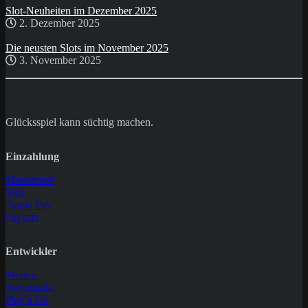
Slot-Neuheiten im Dezember 2025
2. Dezember 2025
Die neusten Slots im November 2025
3. November 2025
Glücksspiel kann süchtig machen.
Einzahlung
Mastercard
Visa
Apple Pay
Paysafe
Entwickler
Merkur
Novomatic
Play'n Go