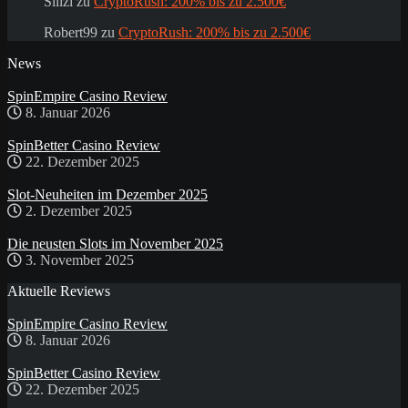
Silizi
zu
CryptoRush: 200% bis zu 2.500€
Robert99
zu
CryptoRush: 200% bis zu 2.500€
News
SpinEmpire Casino Review
8. Januar 2026
SpinBetter Casino Review
22. Dezember 2025
Slot-Neuheiten im Dezember 2025
2. Dezember 2025
Die neusten Slots im November 2025
3. November 2025
Aktuelle Reviews
SpinEmpire Casino Review
8. Januar 2026
SpinBetter Casino Review
22. Dezember 2025