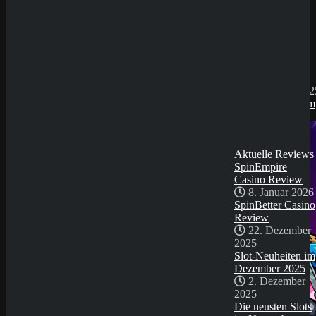
8. Januar 2026
SpinBetter Casino
Review
22. Dezember
2025
Slot-Neuheiten im
Dezember 2025
2. Dezember 202
Die neusten Slots im
Demo Spiel
November 2025
3. November
2025
Aktuelle Reviews
SpinEmpire
Casino Review
8. Januar 2026
SpinBetter Casino
Review
22. Dezember
2025
Slot-Neuheiten im
Dezember 2025
2. Dezember
2025
Die neusten Slots