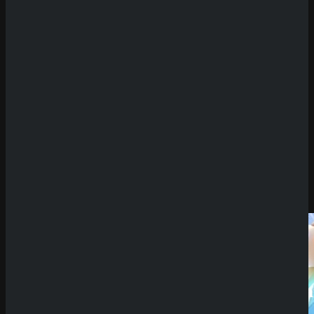
Review
SpinBetter
Casino
Echtgeldmodus
Review
Demoversion
Slot-
Neuheiten
Having issues with
Depths of Fortune 2
?
im
Dezember
2025
Die
neusten
Slots im
November
Submit
2025
Sicher dir einen 100% Bonus bis 500€ und spiele
Die
Depths of Fortune 2
neusten
Try Our Featured Games
Slots im
Oktober
2025
Neueste
Kommenta