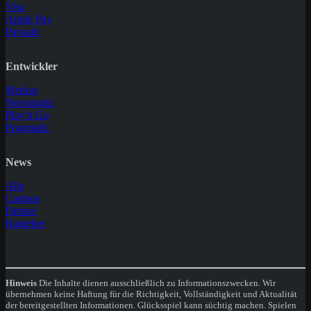
Visa
Apple Pay
Paysafe
Entwickler
Merkur
Novomatic
Play'n Go
Pragmatic
News
Alle
Casinos
Partner
Ratgeber
Hinweis
Die Inhalte dienen ausschließlich zu Informationszwecken. Wir
übernehmen keine Haftung für die Richtigkeit, Vollständigkeit und Aktualität
der bereitgestellten Informationen. Glücksspiel kann süchtig machen. Spielen