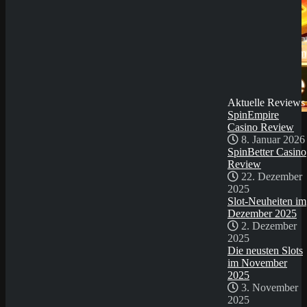
2025
Slot-Neuheiten im
Dezember 2025
2. Dezember 202
Die neusten Slots im
November 2025
3. November
2025
Aktuelle Reviews
SpinEmpire
Demo Spiel
Casino Review
8. Januar 2026
SpinBetter Casino
Review
22. Dezember
2025
Slot-Neuheiten im
Dezember 2025
2. Dezember
2025
Die neusten Slots
im November
2025
3. November
2025