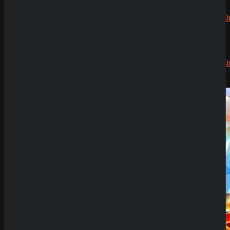
Jens
zu
CryptoRush
200% bis
zu 2.500€
Silizi
zu
Submit
CryptoRush
Sicher dir einen 100% Bonus bis 500€ und spiele
200% bis
Cyber Miami
zu 2.500€
Try Our Featured Games
Robert99
zu
CryptoRush
200% bis
zu 2.500€
News
SpinEmpire Casino
Review
8. Januar 2026
SpinBetter Casino
Review
22. Dezember