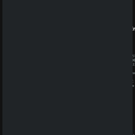
Prestige
SpinE
BESITZER:
JAHRES
Aurevia
10.000.0
IT
BESITZE
Group
GBL
LIZENZ:
Solution
Curacao
N.V.
LIZENZ:
Curacao