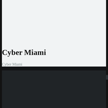
Jeton
CashtoCode
MiFinity
MuchBetter
Auszahlmethoden
Bank Überweisung
MasterCard
Visa
Skrill
Bitcoin
Cyber Miami
Cyber Miami
Suchen
Neue Casinos