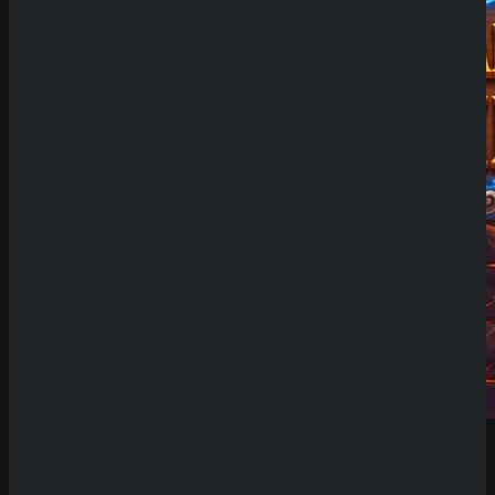
Demo Spiel