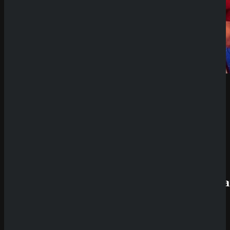
Slot-
Neuheiten
im
Dezember
2025
Die
neusten
Slots im
November
2025
Die
neusten
Slots im
Oktober
2025
Neueste
Kommenta
Alex
zu
Dazard