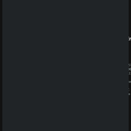
Prestige
SpinE
BESITZER:
JAHRES
Aurevia
10.000.0
IT
BESITZE
Group
GBL
LIZENZ:
Solution
Curacao
N.V.
LIZENZ:
Curacao