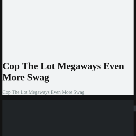
Jeton
CashtoCode
MiFinity
MuchBetter
Auszahlmethoden
Bank Überweisung
MasterCard
Visa
Skrill
Bitcoin
Cop The Lot Megaways Even
More Swag
Cop The Lot Megaways Even More Swag
Suchen
Neue Casinos