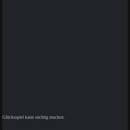
Save my name, email, and website in this
browser for the next time I comment.
Glücksspiel kann süchtig machen.