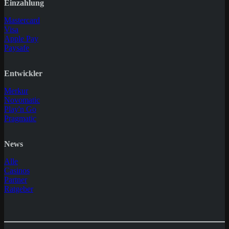
Einzahlung
Mastercard
Visa
Apple Pay
Paysafe
Entwickler
Merkur
Novomatic
Play'n Go
Pragmatic
News
Alle
Casinos
Partner
Ratgeber