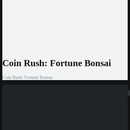
Jeton
CashtoCode
MiFinity
MuchBetter
Auszahlmethoden
Bank Überweisung
MasterCard
Visa
Skrill
Bitcoin
Coin Rush: Fortune Bonsai
Coin Rush: Fortune Bonsai
Suchen
Neue Casinos