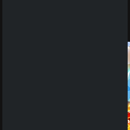
Review
SpinBetter
Casino
Review
Submit
Slot-
Sicher dir einen 100% Bonus bis 500€ und spiele
Neuheiten
Coin Rush: Fortune Bonsai
im
Try Our Featured Games
Dezember
2025
Die
neusten
Slots im
November
2025
Die
neusten
Slots im
Oktober
2025
Neueste
Kommenta