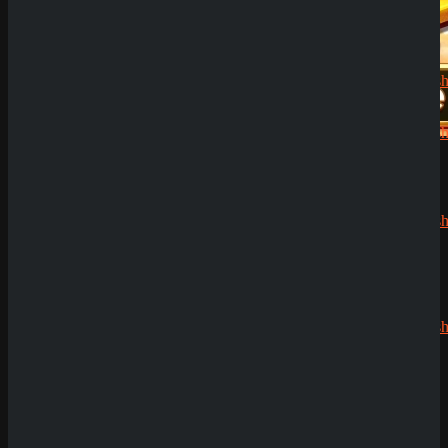
Alex
zu
Dazard
rami
zu
CryptoRus
Jens
zu
CryptoRush
Demo Spiel
200% bis
zu 2.500€
Silizi
zu
CryptoRush
200% bis
zu 2.500€
Robert99
zu
CryptoRush
200% bis
zu 2.500€
News
SpinEmpire Casino
Review