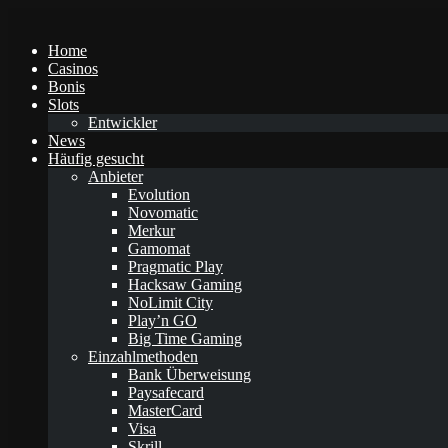
Home
Casinos
Bonis
Slots
Entwickler
News
Häufig gesucht
Anbieter
Evolution
Novomatic
Merkur
Gamomat
Pragmatic Play
Hacksaw Gaming
NoLimit City
Play’n GO
Big Time Gaming
Einzahlmethoden
Bank Überweisung
Paysafecard
MasterCard
Visa
Skrill