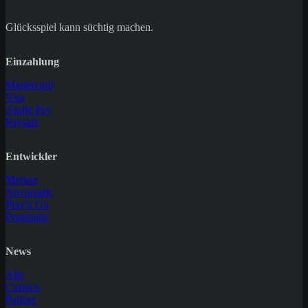
Glücksspiel kann süchtig machen.
Einzahlung
Mastercard
Visa
Apple Pay
Paysafe
Entwickler
Merkur
Novomatic
Play'n Go
Pragmatic
News
Alle
Casinos
Partner