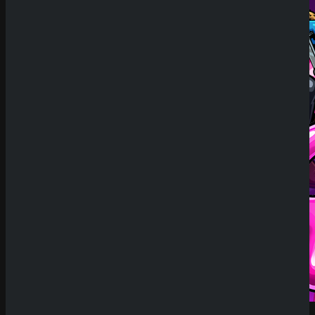
Demo Spiel