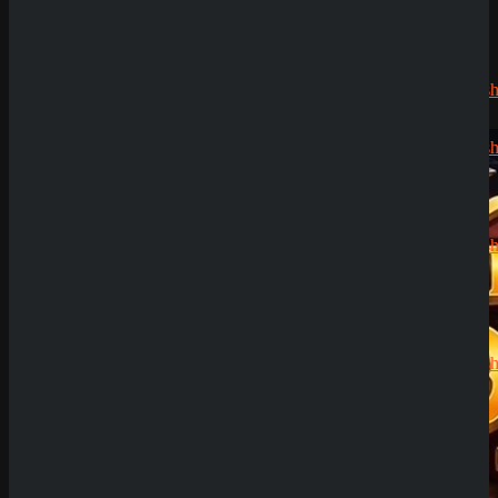
Alex
zu
Dazard
Submit
rami
zu
Sicher dir einen 100% Bonus bis 500€ und spiele
CryptoRus
Carnival Express 7s
Try Our Featured Games
Jens
zu
CryptoRush
200% bis
zu 2.500€
Silizi
zu
CryptoRush
200% bis
zu 2.500€
Robert99
zu
CryptoRush
200% bis
zu 2.500€
News
SpinEmpire Casino
Review