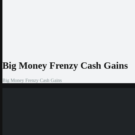
Aus
Big Money Frenzy Cash Gains
Big Money Frenzy Cash Gains