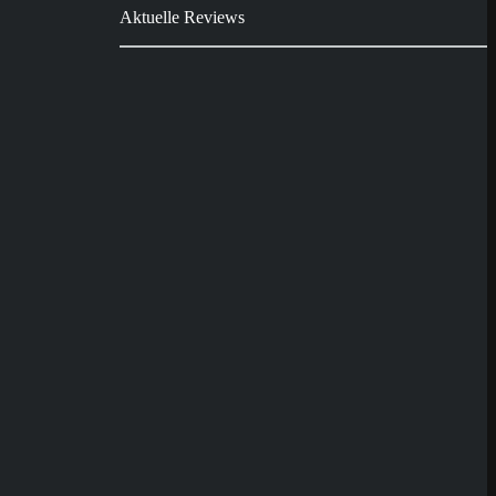
Aktuelle Reviews