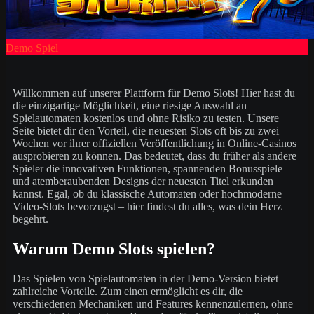
Demo Spiel
Willkommen auf unserer Plattform für Demo Slots! Hier hast du
die einzigartige Möglichkeit, eine riesige Auswahl an
Spielautomaten kostenlos und ohne Risiko zu testen. Unsere
Seite bietet dir den Vorteil, die neuesten Slots oft bis zu zwei
Wochen vor ihrer offiziellen Veröffentlichung in Online-Casinos
ausprobieren zu können. Das bedeutet, dass du früher als andere
Spieler die innovativen Funktionen, spannenden Bonusspiele
und atemberaubenden Designs der neuesten Titel erkunden
kannst. Egal, ob du klassische Automaten oder hochmoderne
Video-Slots bevorzugst – hier findest du alles, was dein Herz
begehrt.
Warum Demo Slots spielen?
Das Spielen von Spielautomaten in der Demo-Version bietet
zahlreiche Vorteile. Zum einen ermöglicht es dir, die
verschiedenen Mechaniken und Features kennenzulernen, ohne