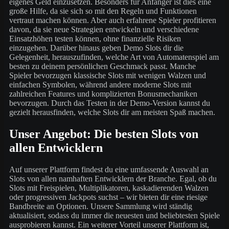
eigenes Geld einzusetzen. Besonders für Anfänger ist dies eine
große Hilfe, da sie sich so mit den Regeln und Funktionen
vertraut machen können. Aber auch erfahrene Spieler profitieren
davon, da sie neue Strategien entwickeln und verschiedene
Einsatzhöhen testen können, ohne finanzielle Risiken
einzugehen. Darüber hinaus geben Demo Slots dir die
Gelegenheit, herauszufinden, welche Art von Automatenspiel am
besten zu deinem persönlichen Geschmack passt. Manche
Spieler bevorzugen klassische Slots mit wenigen Walzen und
einfachen Symbolen, während andere moderne Slots mit
zahlreichen Features und komplizierten Bonusmechaniken
bevorzugen. Durch das Testen in der Demo-Version kannst du
gezielt herausfinden, welche Slots dir am meisten Spaß machen.
Unser Angebot: Die besten Slots von
allen Entwicklern
Auf unserer Plattform findest du eine umfassende Auswahl an
Slots von allen namhaften Entwicklern der Branche. Egal, ob du
Slots mit Freispielen, Multiplikatoren, kaskadierenden Walzen
oder progressiven Jackpots suchst – wir bieten dir eine riesige
Bandbreite an Optionen. Unsere Sammlung wird ständig
aktualisiert, sodass du immer die neuesten und beliebtesten Spiele
ausprobieren kannst. Ein weiterer Vorteil unserer Plattform ist,