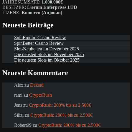
JAHRESUMSATZ:
1.000.000€
BESITZER:
Liernin Enterprises LTD
LIZENZ:
Komoren (Anjouan)
Neueste Beiträge
SpinEmpire Casino Review
SpinBetter Casino Review
Slot-Neuheiten im Dezember 2025
Die neusten Slots im November 2025
Die neusten Slots im Oktober 2025
Neueste Kommentare
Alex
zu
Dazard
rami
zu
CryptoRush
Jens
zu
CryptoRush: 200% bis zu 2.500€
Silizi
zu
CryptoRush: 200% bis zu 2.500€
Robert99
zu
CryptoRush: 200% bis zu 2.500€