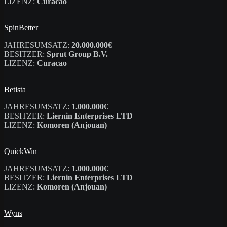
LIZENZ:
Curacao
SpinBetter
JAHRESUMSATZ:
20.000.000€
BESITZER:
Sprut Group B.V.
LIZENZ:
Curacao
Betista
JAHRESUMSATZ:
1.000.000€
BESITZER:
Liernin Enterprises LTD
LIZENZ:
Komoren (Anjouan)
QuickWin
JAHRESUMSATZ:
1.000.000€
BESITZER:
Liernin Enterprises LTD
LIZENZ:
Komoren (Anjouan)
Wyns