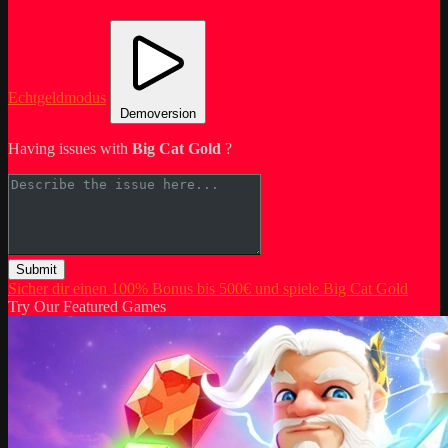
Echtgeldmodus
Demoversion
Having issues with
Big Cat Gold
?
Submit
Sicher dir einen 100% Bonus bis 500€ und spiele Big Cat Gold
Try Our Featured Games