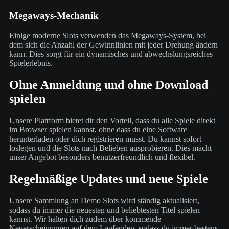
Megaways-Mechanik
Einige moderne Slots verwenden das Megaways-System, bei
dem sich die Anzahl der Gewinnlinien mit jeder Drehung ändern
kann. Dies sorgt für ein dynamisches und abwechslungsreiches
Spielerlebnis.
Ohne Anmeldung und ohne Download
spielen
Unsere Plattform bietet dir den Vorteil, dass du alle Spiele direkt
im Browser spielen kannst, ohne dass du eine Software
herunterladen oder dich registrieren musst. Du kannst sofort
loslegen und die Slots nach Belieben ausprobieren. Dies macht
unser Angebot besonders benutzerfreundlich und flexibel.
Regelmäßige Updates und neue Spiele
Unsere Sammlung an Demo Slots wird ständig aktualisiert,
sodass du immer die neuesten und beliebtesten Titel spielen
kannst. Wir halten dich zudem über kommende
Neuerscheinungen auf dem Laufenden, sodass du immer bestens