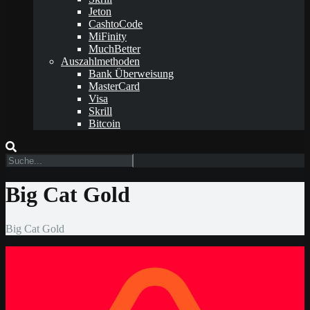
Jeton
CashtoCode
MiFinity
MuchBetter
Auszahlmethoden
Bank Überweisung
MasterCard
Visa
Skrill
Bitcoin
Big Cat Gold
Big Cat Gold