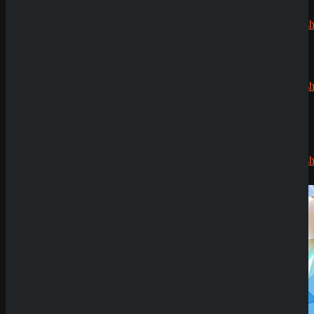
Jens
zu
Echtgeldmodus
CryptoRush
Demoversion
200% bis
zu 2.500€
Having issues with
Bass King in Gold
?
Silizi
zu
CryptoRush
200% bis
zu 2.500€
Robert99
Submit
zu
Sicher dir einen 100% Bonus bis 500€ und spiele
CryptoRush
Bass King in Gold
200% bis
Try Our Featured Games
zu 2.500€
News
SpinEmpire Casino
Review
8. Januar 2026
SpinBetter Casino
Review
22. Dezember