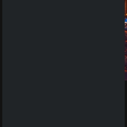
Demo Spiel
Willkommen auf unserer Plattform für Demo
Slots! Hier hast du die einzigartige Möglichkeit,
eine riesige Auswahl an Spielautomaten
kostenlos und ohne Risiko zu testen. Unsere
Seite bietet dir den Vorteil, die neuesten Slots