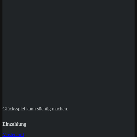
Save my name, email, and website in this
browser for the next time I comment.
Glücksspiel kann süchtig machen.
Einzahlung
Mastercard