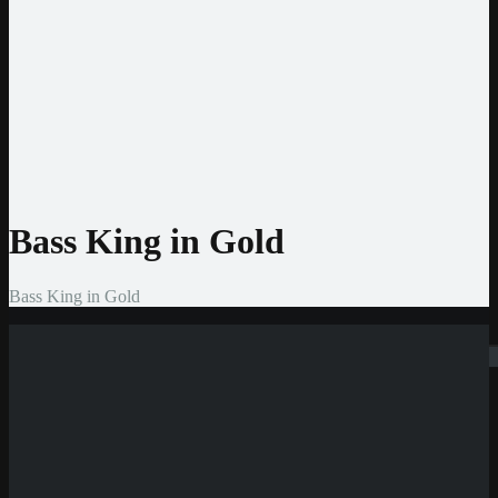
Jeton
CashtoCode
MiFinity
MuchBetter
Auszahlmethoden
Bank Überweisung
MasterCard
Visa
Skrill
Bitcoin
Bass King in Gold
Bass King in Gold
Suchen
Neue Casinos