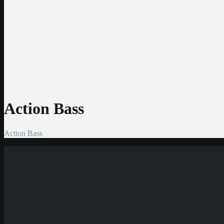
Aus
Action Bass
Action Bass