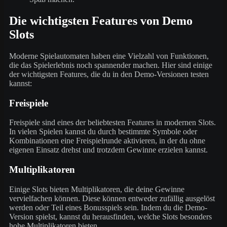
Die wichtigsten Features von Demo
Slots
Moderne Spielautomaten haben eine Vielzahl von Funktionen,
die das Spielerlebnis noch spannender machen. Hier sind einige
der wichtigsten Features, die du in den Demo-Versionen testen
kannst:
Freispiele
Freispiele sind eines der beliebtesten Features in modernen Slots.
In vielen Spielen kannst du durch bestimmte Symbole oder
Kombinationen eine Freispielrunde aktivieren, in der du ohne
eigenen Einsatz drehst und trotzdem Gewinne erzielen kannst.
Multiplikatoren
Einige Slots bieten Multiplikatoren, die deine Gewinne
vervielfachen können. Diese können entweder zufällig ausgelöst
werden oder Teil eines Bonusspiels sein. Indem du die Demo-
Version spielst, kannst du herausfinden, welche Slots besonders
hohe Multiplikatoren bieten.