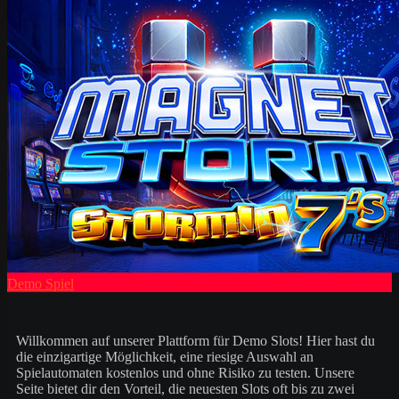
Demo Spiel
Willkommen auf unserer Plattform für Demo Slots! Hier hast du
die einzigartige Möglichkeit, eine riesige Auswahl an
Spielautomaten kostenlos und ohne Risiko zu testen. Unsere
Seite bietet dir den Vorteil, die neuesten Slots oft bis zu zwei