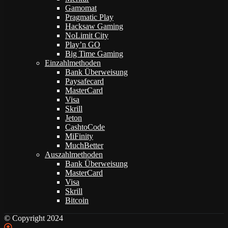
Gamomat
Pragmatic Play
Hacksaw Gaming
NoLimit City
Play’n GO
Big Time Gaming
Einzahlmethoden
Bank Überweisung
Paysafecard
MasterCard
Visa
Skrill
Jeton
CashtoCode
MiFinity
MuchBetter
Auszahlmethoden
Bank Überweisung
MasterCard
Visa
Skrill
Bitcoin
© Copyright 2024