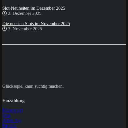
Slot-Neuheiten im Dezember 2025
2. Dezember 2025
Die neusten Slots im November 2025
3. November 2025
Glücksspiel kann süchtig machen.
Einzahlung
Mastercard
Visa
Apple Pay
Paysafe