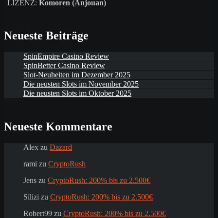
LIZENZ:
Komoren (Anjouan)
Neueste Beiträge
SpinEmpire Casino Review
SpinBetter Casino Review
Slot-Neuheiten im Dezember 2025
Die neusten Slots im November 2025
Die neusten Slots im Oktober 2025
Neueste Kommentare
Alex
zu
Dazard
rami
zu
CryptoRush
Jens
zu
CryptoRush: 200% bis zu 2.500€
Silizi
zu
CryptoRush: 200% bis zu 2.500€
Robert99
zu
CryptoRush: 200% bis zu 2.500€