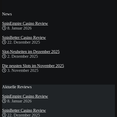
News
SpinEmpire Casino Review
8. Januar 2026
SpinBetter Casino Review
22. Dezember 2025
Slot-Neuheiten im Dezember 2025
2. Dezember 2025
Die neusten Slots im November 2025
3. November 2025
Aktuelle Reviews
SpinEmpire Casino Review
8. Januar 2026
SpinBetter Casino Review
22. Dezember 2025