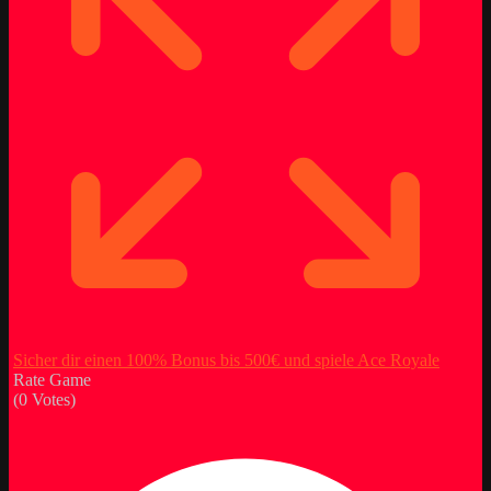
Sicher dir einen 100% Bonus bis 500€ und spiele Ace Royale
Rate Game
(
0
Votes)