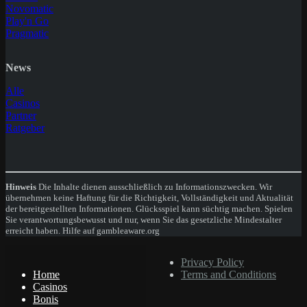
Novomatic
Play'n Go
Pragmatic
News
Alle
Casinos
Partner
Ratgeber
Hinweis
Die Inhalte dienen ausschließlich zu Informationszwecken. Wir
übernehmen keine Haftung für die Richtigkeit, Vollständigkeit und Aktualität
der bereitgestellten Informationen. Glücksspiel kann süchtig machen. Spielen
Sie verantwortungsbewusst und nur, wenn Sie das gesetzliche Mindestalter
erreicht haben. Hilfe auf gambleaware.org
© Copyright 2024
Privacy Policy
Home
Terms and Conditions
Casinos
Bonis