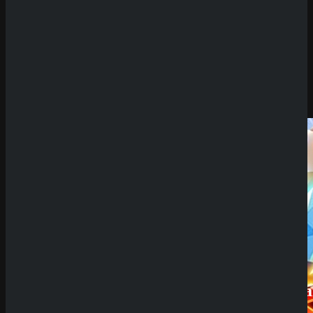
Review
SpinBetter
Casino
Review
Slot-
Submit
Neuheiten
Sicher dir einen 100% Bonus bis 500€ und spiele
im
777 Kickoff
Dezember
Try Our Featured Games
2025
Die
neusten
Slots im
November
2025
Die
neusten
Slots im
Oktober
2025
Neueste
Kommenta