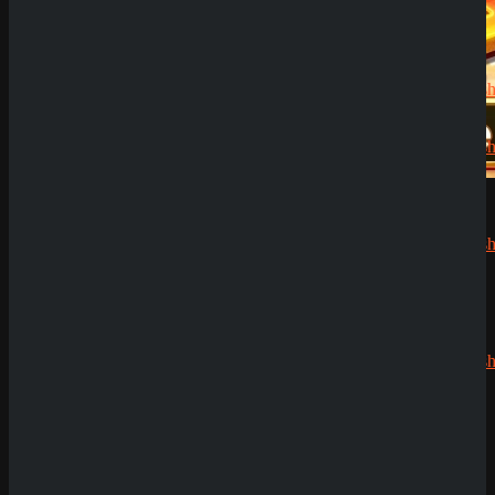
Alex
zu
Dazard
rami
zu
CryptoRus
Jens
zu
CryptoRush
200% bis
zu 2.500€
Demo Spiel
Silizi
zu
CryptoRush
200% bis
zu 2.500€
Robert99
zu
CryptoRush
200% bis
zu 2.500€
News
SpinEmpire Casino
Review