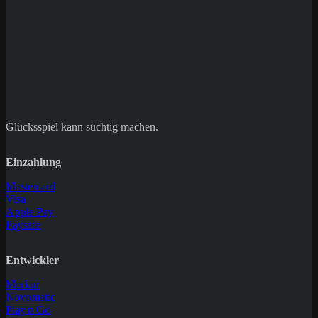
browser for the next time I comment.
Glücksspiel kann süchtig machen.
Einzahlung
Mastercard
Visa
Apple Pay
Paysafe
Entwickler
Merkur
Novomatic
Play'n Go