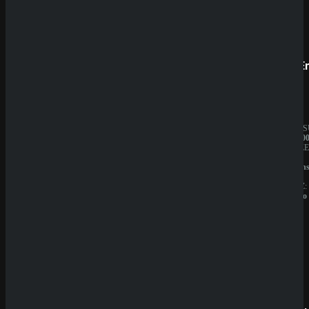
Prestige
SpinE
BESITZER:
JAHRES
Aurevia
10.000.0
IT
BESITZE
Group
GBL
LIZENZ:
Solution
Curacao
N.V.
LIZENZ:
Curacao