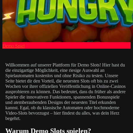
Demo Spiel
Willkommen auf unserer Plattform für Demo Slots! Hier hast du
die einzigartige Möglichkeit, eine riesige Auswahl an
Spielautomaten kostenlos und ohne Risiko zu testen. Unsere
Seite bietet dir den Vorteil, die neuesten Slots oft bis zu zwei
Wochen vor ihrer offiziellen Veröffentlichung in Online-Casinos
ausprobieren zu können. Das bedeutet, dass du früher als andere
Spieler die innovativen Funktionen, spannenden Bonusspiele
und atemberaubenden Designs der neuesten Titel erkunden
kannst. Egal, ob du klassische Automaten oder hochmoderne
Video-Slots bevorzugst – hier findest du alles, was dein Herz
begehrt.
Warum Demo Slots spielen?