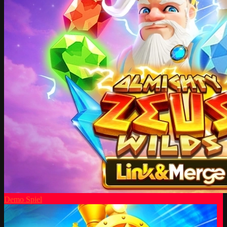
Demo Spiel