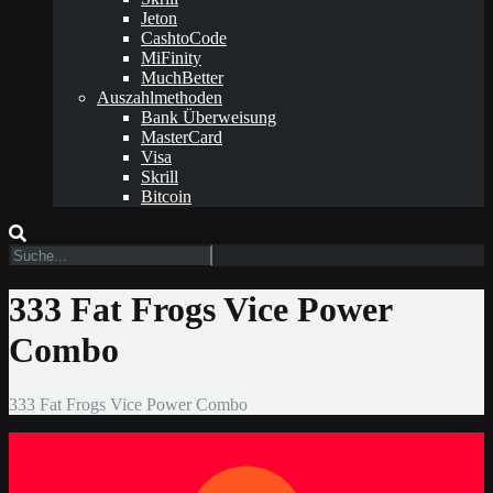
Jeton
CashtoCode
MiFinity
MuchBetter
Auszahlmethoden
Bank Überweisung
MasterCard
Visa
Skrill
Bitcoin
333 Fat Frogs Vice Power
Combo
333 Fat Frogs Vice Power Combo