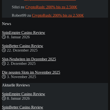
Silizi
zu
CryptoRush: 200% bis zu 2.500€
Robert99
zu
CryptoRush: 200% bis zu 2.500€
News
SpinEmpire Casino Review
8. Januar 2026
SpinBetter Casino Review
22. Dezember 2025
Slot-Neuheiten im Dezember 2025
2. Dezember 2025
Die neusten Slots im November 2025
3. November 2025
Aktuelle Reviews
SpinEmpire Casino Review
8. Januar 2026
SpinBetter Casino Review