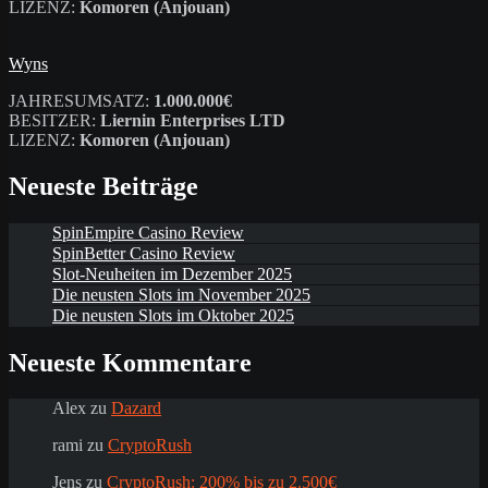
LIZENZ:
Komoren (Anjouan)
Wyns
JAHRESUMSATZ:
1.000.000€
BESITZER:
Liernin Enterprises LTD
LIZENZ:
Komoren (Anjouan)
Neueste Beiträge
SpinEmpire Casino Review
SpinBetter Casino Review
Slot-Neuheiten im Dezember 2025
Die neusten Slots im November 2025
Die neusten Slots im Oktober 2025
Neueste Kommentare
Alex
zu
Dazard
rami
zu
CryptoRush
Jens
zu
CryptoRush: 200% bis zu 2.500€