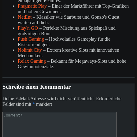
einzigartigen Features.
Pragmatic Play
– Einer der Marktführer mit Top-Grafiken
und hohen Gewinnen.
NetEnt
– Klassiker wie Starburst und Gonzo's Quest
warten auf dich.
Play'n GO
– Perfekte Mischung aus Spielspaß und
großartigen Boni.
Push Gaming
– Hochvolatiles Gameplay für die
Risikofreudigen.
Nolimit City
– Extrem kreative Slots mit innovativen
Mechaniken.
Relax Gaming
– Bekannt für Megaways-Slots und hohe
Gewinnpotenziale.
Schreibe einen Kommentar
Deine E-Mail-Adresse wird nicht veröffentlicht.
Erforderliche
Felder sind mit
*
markiert