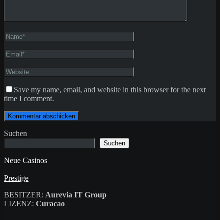
Save my name, email, and website in this browser for the next
time I comment.
Suchen
Suchen
Neue Casinos
Prestige
BESITZER:
Aurevia IT Group
LIZENZ:
Curacao