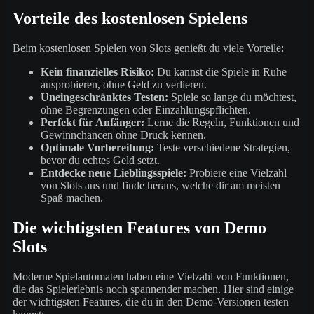
Vorteile des kostenlosen Spielens
Beim kostenlosen Spielen von Slots genießt du viele Vorteile:
Kein finanzielles Risiko:
Du kannst die Spiele in Ruhe
ausprobieren, ohne Geld zu verlieren.
Uneingeschränktes Testen:
Spiele so lange du möchtest,
ohne Begrenzungen oder Einzahlungspflichten.
Perfekt für Anfänger:
Lerne die Regeln, Funktionen und
Gewinnchancen ohne Druck kennen.
Optimale Vorbereitung:
Teste verschiedene Strategien,
bevor du echtes Geld setzt.
Entdecke neue Lieblingsspiele:
Probiere eine Vielzahl
von Slots aus und finde heraus, welche dir am meisten
Spaß machen.
Die wichtigsten Features von Demo
Slots
Moderne Spielautomaten haben eine Vielzahl von Funktionen,
die das Spielerlebnis noch spannender machen. Hier sind einige
der wichtigsten Features, die du in den Demo-Versionen testen