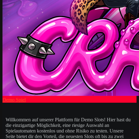
Demo Spiel
Willkommen auf unserer Plattform für Demo Slots! Hier hast du
die einzigartige Möglichkeit, eine riesige Auswahl an
Spielautomaten kostenlos und ohne Risiko zu testen. Unsere
Seite bietet dir den Vorteil, die neuesten Slots oft bis zu zwei