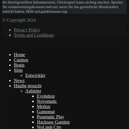
der bereitgestellten Informationen. Glücksspiel kann süchtig machen. Spielen
Sie verantwortungsbewusst und nur, wenn Sie das gesetzliche Mindestalter
erreicht haben. Hilfe auf gambleaware.org
© Copyright 2024
Privacy Policy
Terms and Conditions
Home
Casinos
Bonis
Slots
Entwickler
News
Häufig gesucht
Anbieter
Evolution
Novomatic
Merkur
Gamomat
Pragmatic Play
Hacksaw Gaming
NoLimit City