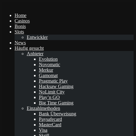
Home
Casinos
Bonis
Slots
Entwickler
News
Häufig gesucht
Anbieter
Evolution
Novomatic
Merkur
Gamomat
Pragmatic Play
Hacksaw Gaming
NoLimit City
Play’n GO
Big Time Gaming
Einzahlmethoden
Bank Überweisung
Paysafecard
MasterCard
Visa
Skrill