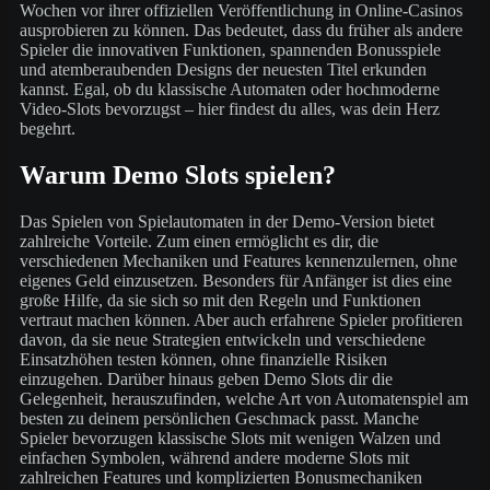
Wochen vor ihrer offiziellen Veröffentlichung in Online-Casinos
ausprobieren zu können. Das bedeutet, dass du früher als andere
Spieler die innovativen Funktionen, spannenden Bonusspiele
und atemberaubenden Designs der neuesten Titel erkunden
kannst. Egal, ob du klassische Automaten oder hochmoderne
Video-Slots bevorzugst – hier findest du alles, was dein Herz
begehrt.
Warum Demo Slots spielen?
Das Spielen von Spielautomaten in der Demo-Version bietet
zahlreiche Vorteile. Zum einen ermöglicht es dir, die
verschiedenen Mechaniken und Features kennenzulernen, ohne
eigenes Geld einzusetzen. Besonders für Anfänger ist dies eine
große Hilfe, da sie sich so mit den Regeln und Funktionen
vertraut machen können. Aber auch erfahrene Spieler profitieren
davon, da sie neue Strategien entwickeln und verschiedene
Einsatzhöhen testen können, ohne finanzielle Risiken
einzugehen. Darüber hinaus geben Demo Slots dir die
Gelegenheit, herauszufinden, welche Art von Automatenspiel am
besten zu deinem persönlichen Geschmack passt. Manche
Spieler bevorzugen klassische Slots mit wenigen Walzen und
einfachen Symbolen, während andere moderne Slots mit
zahlreichen Features und komplizierten Bonusmechaniken