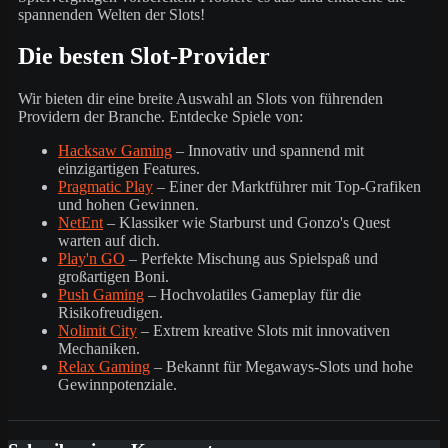
spannenden Welten der Slots!
Die besten Slot-Provider
Wir bieten dir eine breite Auswahl an Slots von führenden
Providern der Branche. Entdecke Spiele von:
Hacksaw Gaming
– Innovativ und spannend mit
einzigartigen Features.
Pragmatic Play
– Einer der Marktführer mit Top-Grafiken
und hohen Gewinnen.
NetEnt
– Klassiker wie Starburst und Gonzo's Quest
warten auf dich.
Play'n GO
– Perfekte Mischung aus Spielspaß und
großartigen Boni.
Push Gaming
– Hochvolatiles Gameplay für die
Risikofreudigen.
Nolimit City
– Extrem kreative Slots mit innovativen
Mechaniken.
Relax Gaming
– Bekannt für Megaways-Slots und hohe
Gewinnpotenziale.