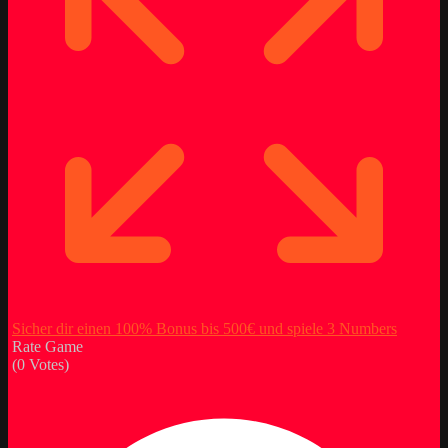
Sicher dir einen 100% Bonus bis 500€ und spiele 3 Numbers
Rate Game
(
0
Votes)