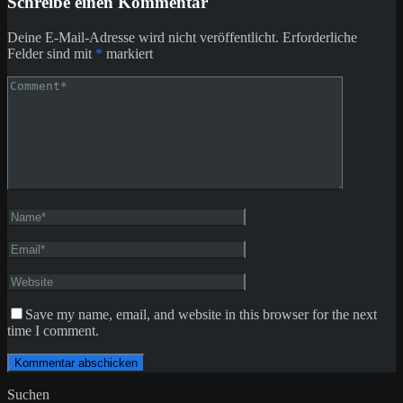
Schreibe einen Kommentar
Deine E-Mail-Adresse wird nicht veröffentlicht.
Erforderliche
Felder sind mit
*
markiert
Save my name, email, and website in this browser for the next
time I comment.
Suchen