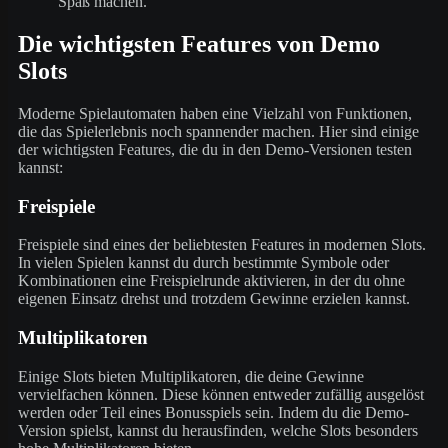
Spaß machen.
Die wichtigsten Features von Demo
Slots
Moderne Spielautomaten haben eine Vielzahl von Funktionen,
die das Spielerlebnis noch spannender machen. Hier sind einige
der wichtigsten Features, die du in den Demo-Versionen testen
kannst:
Freispiele
Freispiele sind eines der beliebtesten Features in modernen Slots.
In vielen Spielen kannst du durch bestimmte Symbole oder
Kombinationen eine Freispielrunde aktivieren, in der du ohne
eigenen Einsatz drehst und trotzdem Gewinne erzielen kannst.
Multiplikatoren
Einige Slots bieten Multiplikatoren, die deine Gewinne
vervielfachen können. Diese können entweder zufällig ausgelöst
werden oder Teil eines Bonusspiels sein. Indem du die Demo-
Version spielst, kannst du herausfinden, welche Slots besonders