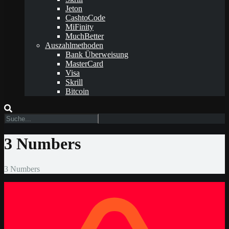
Jeton
CashtoCode
MiFinity
MuchBetter
Auszahlmethoden
Bank Überweisung
MasterCard
Visa
Skrill
Bitcoin
3 Numbers
3 Numbers