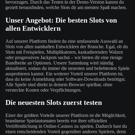
bevorzugen. Durch das Testen in der Demo-Version kannst du
gezielt herausfinden, welche Slots dir am meisten Spaß machen.
Unser Angebot: Die besten Slots von
allen Entwicklern
Auf unserer Plattform findest du eine umfassende Auswahl an
Slots von allen namhaften Entwicklern der Branche. Egal, ob du
Slots mit Freispielen, Multiplikatoren, kaskadierenden Walzen
oder progressiven Jackpots suchst – wir bieten dir eine riesige
Bandbreite an Optionen. Unsere Sammlung wird ständig
aktualisiert, sodass du immer die neuesten und beliebtesten Spiele
ausprobieren kannst. Ein weiterer Vorteil unserer Plattform ist,
dass du keine Anmeldung oder Software-Downloads benötigst.
Alle Spiele sind direkt in deinem Browser spielbar, ohne
versteckte Kosten oder Verpflichtungen.
Die neuesten Slots zuerst testen
Einer der größten Vorteile unserer Plattform ist die Möglichkeit,
brandneue Spielautomaten bereits vor ihrer offiziellen
Veröffentlichung in Online-Casinos zu spielen. Dadurch hast du
einen entscheidenden Vorteil gegenüber anderen Spielern, denn