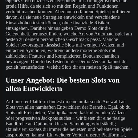
eigenes Geld einzusetzen. Besonders für Anfänger ist dies eine
große Hilfe, da sie sich so mit den Regeln und Funktionen
vertraut machen können. Aber auch erfahrene Spieler profitieren
davon, da sie neue Strategien entwickeln und verschiedene
Einsatzhöhen testen können, ohne finanzielle Risiken
einzugehen. Darüber hinaus geben Demo Slots dir die
Gelegenheit, herauszufinden, welche Art von Automatenspiel am
besten zu deinem persönlichen Geschmack passt. Manche
Spieler bevorzugen klassische Slots mit wenigen Walzen und
einfachen Symbolen, während andere moderne Slots mit
zahlreichen Features und komplizierten Bonusmechaniken
bevorzugen. Durch das Testen in der Demo-Version kannst du
gezielt herausfinden, welche Slots dir am meisten Spaß machen.
Unser Angebot: Die besten Slots von
allen Entwicklern
Auf unserer Plattform findest du eine umfassende Auswahl an
Slots von allen namhaften Entwicklern der Branche. Egal, ob du
Slots mit Freispielen, Multiplikatoren, kaskadierenden Walzen
oder progressiven Jackpots suchst – wir bieten dir eine riesige
Bandbreite an Optionen. Unsere Sammlung wird ständig
aktualisiert, sodass du immer die neuesten und beliebtesten Spiele
ausprobieren kannst. Ein weiterer Vorteil unserer Plattform ist,