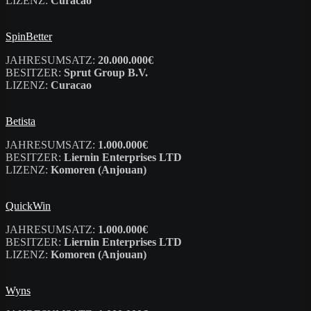
LIZENZ:
Curacao
SpinBetter
JAHRESUMSATZ:
20.000.000€
BESITZER:
Sprut Group B.V.
LIZENZ:
Curacao
Betista
JAHRESUMSATZ:
1.000.000€
BESITZER:
Liernin Enterprises LTD
LIZENZ:
Komoren (Anjouan)
QuickWin
JAHRESUMSATZ:
1.000.000€
BESITZER:
Liernin Enterprises LTD
LIZENZ:
Komoren (Anjouan)
Wyns