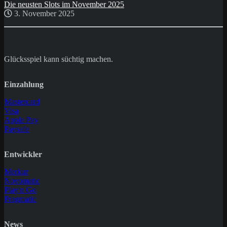
Die neusten Slots im November 2025
3. November 2025
Glücksspiel kann süchtig machen.
Einzahlung
Mastercard
Visa
Apple Pay
Paysafe
Entwickler
Merkur
Novomatic
Play'n Go
Pragmatic
News