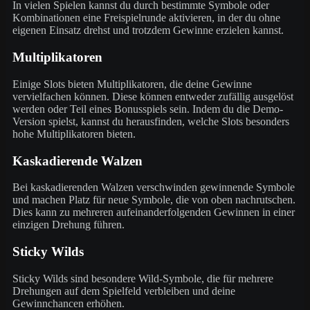
In vielen Spielen kannst du durch bestimmte Symbole oder
Kombinationen eine Freispielrunde aktivieren, in der du ohne
eigenen Einsatz drehst und trotzdem Gewinne erzielen kannst.
Multiplikatoren
Einige Slots bieten Multiplikatoren, die deine Gewinne
vervielfachen können. Diese können entweder zufällig ausgelöst
werden oder Teil eines Bonusspiels sein. Indem du die Demo-
Version spielst, kannst du herausfinden, welche Slots besonders
hohe Multiplikatoren bieten.
Kaskadierende Walzen
Bei kaskadierenden Walzen verschwinden gewinnende Symbole
und machen Platz für neue Symbole, die von oben nachrutschen.
Dies kann zu mehreren aufeinanderfolgenden Gewinnen in einer
einzigen Drehung führen.
Sticky Wilds
Sticky Wilds sind besondere Wild-Symbole, die für mehrere
Drehungen auf dem Spielfeld verbleiben und deine
Gewinnchancen erhöhen.