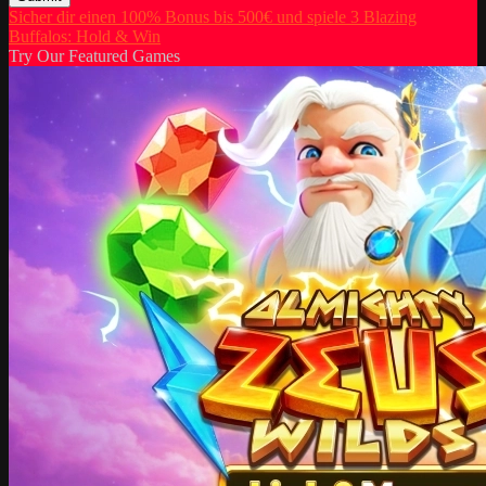
Sicher dir einen 100% Bonus bis 500€ und spiele 3 Blazing
Buffalos: Hold & Win
Try Our Featured Games