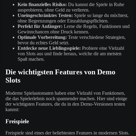
Kein finanzielles Risiko:
Du kannst die Spiele in Ruhe
ausprobieren, ohne Geld zu verlieren.
Uneingeschränktes Testen:
Spiele so lange du möchtest,
ohne Begrenzungen oder Einzahlungspflichten.
Perfekt für Anfänger:
Lerne die Regeln, Funktionen und
Gewinnchancen ohne Druck kennen.
Optimale Vorbereitung:
Teste verschiedene Strategien,
bevor du echtes Geld setzt.
Entdecke neue Lieblingsspiele:
Probiere eine Vielzahl
von Slots aus und finde heraus, welche dir am meisten
Spaß machen.
Die wichtigsten Features von Demo
Slots
Moderne Spielautomaten haben eine Vielzahl von Funktionen,
die das Spielerlebnis noch spannender machen. Hier sind einige
der wichtigsten Features, die du in den Demo-Versionen testen
kannst:
Freispiele
Freispiele sind eines der beliebtesten Features in modernen Slots.