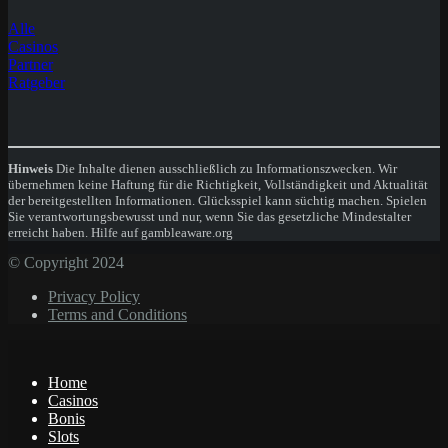
Alle
Casinos
Partner
Ratgeber
Hinweis
Die Inhalte dienen ausschließlich zu Informationszwecken. Wir
übernehmen keine Haftung für die Richtigkeit, Vollständigkeit und Aktualität
der bereitgestellten Informationen. Glücksspiel kann süchtig machen. Spielen
Sie verantwortungsbewusst und nur, wenn Sie das gesetzliche Mindestalter
erreicht haben. Hilfe auf gambleaware.org
© Copyright 2024
Privacy Policy
Terms and Conditions
Home
Casinos
Bonis
Slots