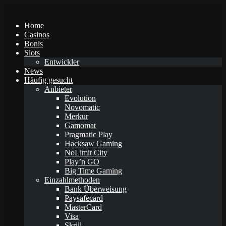
Home
Casinos
Bonis
Slots
Entwickler
News
Häufig gesucht
Anbieter
Evolution
Novomatic
Merkur
Gamomat
Pragmatic Play
Hacksaw Gaming
NoLimit City
Play’n GO
Big Time Gaming
Einzahlmethoden
Bank Überweisung
Paysafecard
MasterCard
Visa
Skrill