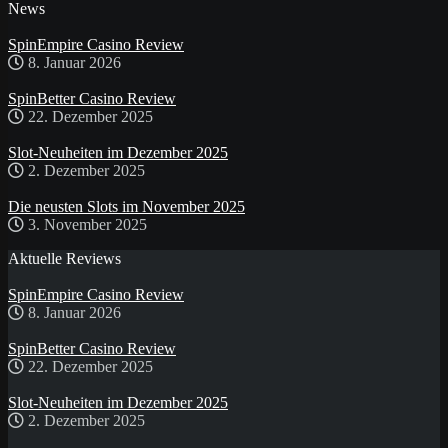
News
SpinEmpire Casino Review
8. Januar 2026
SpinBetter Casino Review
22. Dezember 2025
Slot-Neuheiten im Dezember 2025
2. Dezember 2025
Die neusten Slots im November 2025
3. November 2025
Aktuelle Reviews
SpinEmpire Casino Review
8. Januar 2026
SpinBetter Casino Review
22. Dezember 2025
Slot-Neuheiten im Dezember 2025
2. Dezember 2025