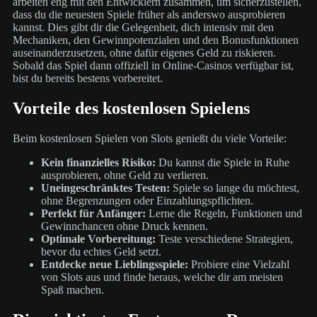
arbeiten eng mit den Entwicklern zusammen, um sicherzustellen,
dass du die neuesten Spiele früher als anderswo ausprobieren
kannst. Dies gibt dir die Gelegenheit, dich intensiv mit den
Mechaniken, den Gewinnpotenzialen und den Bonusfunktionen
auseinanderzusetzen, ohne dafür eigenes Geld zu riskieren.
Sobald das Spiel dann offiziell in Online-Casinos verfügbar ist,
bist du bereits bestens vorbereitet.
Vorteile des kostenlosen Spielens
Beim kostenlosen Spielen von Slots genießt du viele Vorteile:
Kein finanzielles Risiko:
Du kannst die Spiele in Ruhe
ausprobieren, ohne Geld zu verlieren.
Uneingeschränktes Testen:
Spiele so lange du möchtest,
ohne Begrenzungen oder Einzahlungspflichten.
Perfekt für Anfänger:
Lerne die Regeln, Funktionen und
Gewinnchancen ohne Druck kennen.
Optimale Vorbereitung:
Teste verschiedene Strategien,
bevor du echtes Geld setzt.
Entdecke neue Lieblingsspiele:
Probiere eine Vielzahl
von Slots aus und finde heraus, welche dir am meisten
Spaß machen.