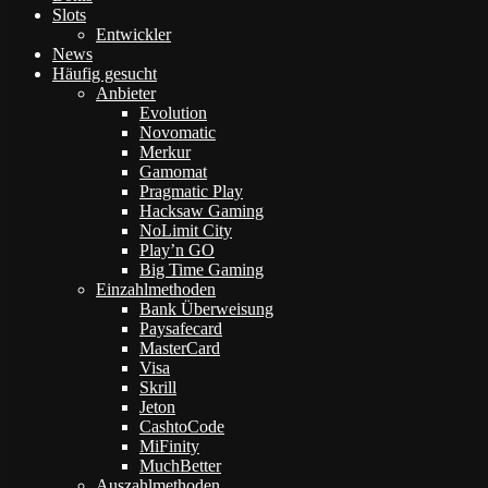
Slots
Entwickler
News
Häufig gesucht
Anbieter
Evolution
Novomatic
Merkur
Gamomat
Pragmatic Play
Hacksaw Gaming
NoLimit City
Play’n GO
Big Time Gaming
Einzahlmethoden
Bank Überweisung
Paysafecard
MasterCard
Visa
Skrill
Jeton
CashtoCode
MiFinity
MuchBetter
Auszahlmethoden