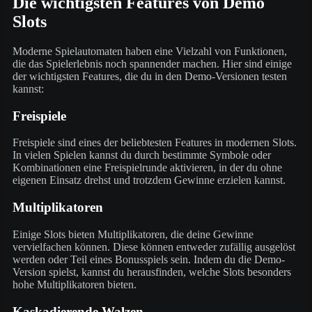
Die wichtigsten Features von Demo
Slots
Moderne Spielautomaten haben eine Vielzahl von Funktionen,
die das Spielerlebnis noch spannender machen. Hier sind einige
der wichtigsten Features, die du in den Demo-Versionen testen
kannst:
Freispiele
Freispiele sind eines der beliebtesten Features in modernen Slots.
In vielen Spielen kannst du durch bestimmte Symbole oder
Kombinationen eine Freispielrunde aktivieren, in der du ohne
eigenen Einsatz drehst und trotzdem Gewinne erzielen kannst.
Multiplikatoren
Einige Slots bieten Multiplikatoren, die deine Gewinne
vervielfachen können. Diese können entweder zufällig ausgelöst
werden oder Teil eines Bonusspiels sein. Indem du die Demo-
Version spielst, kannst du herausfinden, welche Slots besonders
hohe Multiplikatoren bieten.
Kaskadierende Walzen