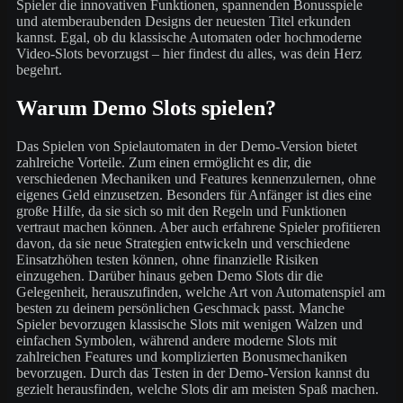
Spieler die innovativen Funktionen, spannenden Bonusspiele
und atemberaubenden Designs der neuesten Titel erkunden
kannst. Egal, ob du klassische Automaten oder hochmoderne
Video-Slots bevorzugst – hier findest du alles, was dein Herz
begehrt.
Warum Demo Slots spielen?
Das Spielen von Spielautomaten in der Demo-Version bietet
zahlreiche Vorteile. Zum einen ermöglicht es dir, die
verschiedenen Mechaniken und Features kennenzulernen, ohne
eigenes Geld einzusetzen. Besonders für Anfänger ist dies eine
große Hilfe, da sie sich so mit den Regeln und Funktionen
vertraut machen können. Aber auch erfahrene Spieler profitieren
davon, da sie neue Strategien entwickeln und verschiedene
Einsatzhöhen testen können, ohne finanzielle Risiken
einzugehen. Darüber hinaus geben Demo Slots dir die
Gelegenheit, herauszufinden, welche Art von Automatenspiel am
besten zu deinem persönlichen Geschmack passt. Manche
Spieler bevorzugen klassische Slots mit wenigen Walzen und
einfachen Symbolen, während andere moderne Slots mit
zahlreichen Features und komplizierten Bonusmechaniken
bevorzugen. Durch das Testen in der Demo-Version kannst du
gezielt herausfinden, welche Slots dir am meisten Spaß machen.