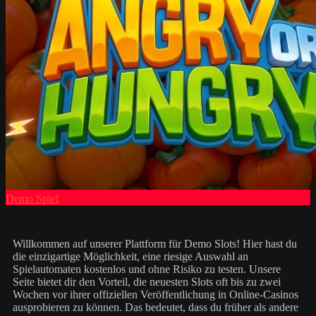
Demo Spiel
Willkommen auf unserer Plattform für Demo Slots! Hier hast du
die einzigartige Möglichkeit, eine riesige Auswahl an
Spielautomaten kostenlos und ohne Risiko zu testen. Unsere
Seite bietet dir den Vorteil, die neuesten Slots oft bis zu zwei
Wochen vor ihrer offiziellen Veröffentlichung in Online-Casinos
ausprobieren zu können. Das bedeutet, dass du früher als andere