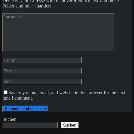
Deine E-Mail-Adresse wird nicht veröffentlicht.
Erforderliche
Felder sind mit
*
markiert
Save my name, email, and website in this browser for the next
time I comment.
Suchen
Suchen