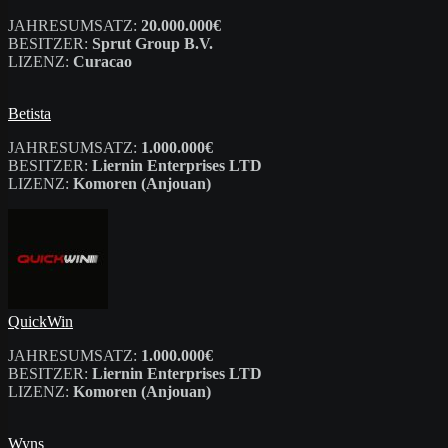
JAHRESUMSATZ:
20.000.000€
BESITZER:
Sprut Group B.V.
LIZENZ:
Curacao
Betista
JAHRESUMSATZ:
1.000.000€
BESITZER:
Liernin Enterprises LTD
LIZENZ:
Komoren (Anjouan)
QuickWin
JAHRESUMSATZ:
1.000.000€
BESITZER:
Liernin Enterprises LTD
LIZENZ:
Komoren (Anjouan)
Wyns