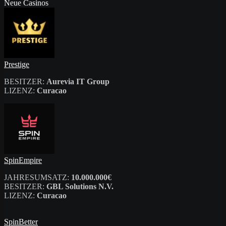
Neue Casinos
Prestige
BESITZER:
Aurevia IT Group
LIZENZ:
Curacao
SpinEmpire
JAHRESUMSATZ:
10.000.000€
BESITZER:
GBL Solutions N.V.
LIZENZ:
Curacao
SpinBetter