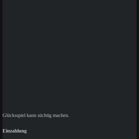
Save my name, email, and website in this
browser for the next time I comment.
Glücksspiel kann süchtig machen.
Einzahlung