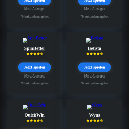
Jetzt spielen
Jetzt spielen
Mehr Anzeigen
Mehr Anzeigen
*Neukundenangebot
*Neukundenangebot
SpinBetter
Betista
Jetzt spielen
Jetzt spielen
Mehr Anzeigen
Mehr Anzeigen
*Neukundenangebot
*Neukundenangebot
QuickWin
Wyns