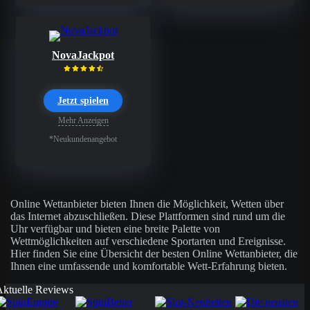
NovaJackpot
Jetzt spielen
Mehr Anzeigen
*Neukundenangebot
Online Wettanbieter bieten Ihnen die Möglichkeit, Wetten über
das Internet abzuschließen. Diese Plattformen sind rund um die
Uhr verfügbar und bieten eine breite Palette von
Wettmöglichkeiten auf verschiedene Sportarten und Ereignisse.
Hier finden Sie eine Übersicht der besten Online Wettanbieter, die
Ihnen eine umfassende und komfortable Wett-Erfahrung bieten.
Aktuelle Reviews