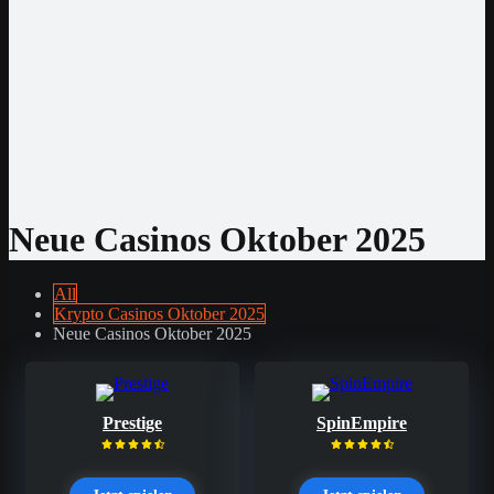
Jeton
CashtoCode
MiFinity
MuchBetter
Auszahlmethoden
Bank Überweisung
MasterCard
Visa
Skrill
Bitcoin
Neue Casinos Oktober 2025
All
Krypto Casinos Oktober 2025
Neue Casinos Oktober 2025
Prestige
SpinEmpire