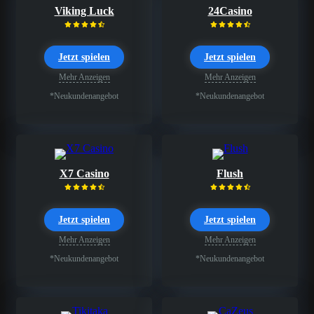
Viking Luck
24Casino
Jetzt spielen
Jetzt spielen
Mehr Anzeigen
Mehr Anzeigen
*Neukundenangebot
*Neukundenangebot
X7 Casino
Flush
Jetzt spielen
Jetzt spielen
Mehr Anzeigen
Mehr Anzeigen
*Neukundenangebot
*Neukundenangebot