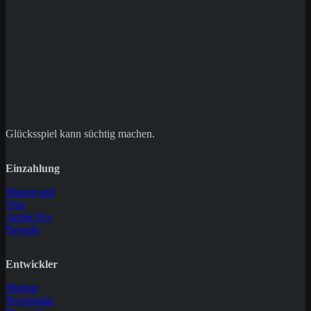
Save my name, email, and website in this
browser for the next time I comment.
Glücksspiel kann süchtig machen.
Einzahlung
Mastercard
Visa
Apple Pay
Paysafe
Entwickler
Merkur
Novomatic