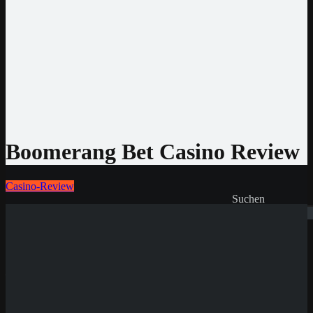
Jeton
CashtoCode
MiFinity
MuchBetter
Auszahlmethoden
Bank Überweisung
MasterCard
Visa
Skrill
Bitcoin
Boomerang Bet Casino Review
Casino-Review
Suchen
Boomerang Bet
Casino ist eine aufstrebende
iGaming-Plattform, die im Jahr 2023 gegründet
Neue Casinos
wurde und unter der Lizenz von Anjouan operiert.
Mit einer breiten Palette an Casino-Spielen, einem
umfangreichen Live-Casino-Bereich und einer gut
ausgestatteten Sportwetten-Sektion hebt sich
Boomerang Bet von vielen Konkurrenten ab. In