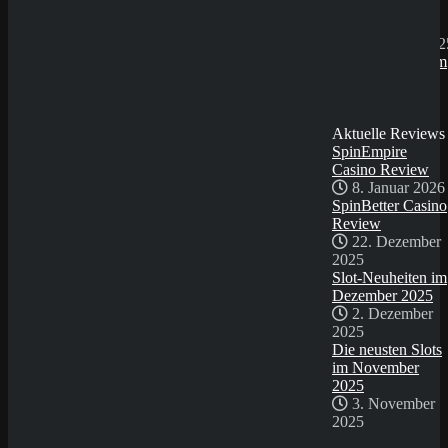
betrieben. Spieler können sich in einer
Slot-Neuheiten im
authentischen Casino-Atmosphäre an Live-Tischen
Dezember 2025
mit echten Dealern vergnügen.
2. Dezember 202
Die neusten Slots im
November 2025
3. November
Das Live-Casino ist ein echtes Highlight von
2025
Boomerang Bet
. Es wird von namhaften Anbietern
Aktuelle Reviews
wie Evolution Gaming und Pragmatic Play Live
SpinEmpire
betrieben, die für ihre hochwertigen Streams und
Casino Review
professionellen Dealer bekannt sind. Spieler
8. Januar 2026
können in Echtzeit mit echten Dealern interagieren
SpinBetter Casino
und aus verschiedenen Live-Spielen wählen,
Review
darunter klassische Tischspiele, Live-Game-Shows
22. Dezember
wie Monopoly Live und Crazy Time sowie VIP-
2025
Tische mit höheren Einsatzlimits.
Slot-Neuheiten im
Dezember 2025
Sportwetten-Bereich
2. Dezember
2025
Die neusten Slots
Boomerang Bet
bietet ein umfassendes
im November
Sportwetten-Portfolio mit
Live-Wetten
,
Bet-
2025
Builder
,
Live-Streams
und
zahlreichen
3. November
Wettmärkten
für verschiedene Sportarten.
2025