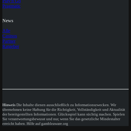
Play'n Go
Pragmatic
News
Alle
Casinos
Partner
Ratgeber
Hinweis
Die Inhalte dienen ausschließlich zu Informationszwecken. Wir
übernehmen keine Haftung für die Richtigkeit, Vollständigkeit und Aktualität
der bereitgestellten Informationen. Glücksspiel kann süchtig machen. Spielen
Sie verantwortungsbewusst und nur, wenn Sie das gesetzliche Mindestalter
erreicht haben. Hilfe auf gambleaware.org