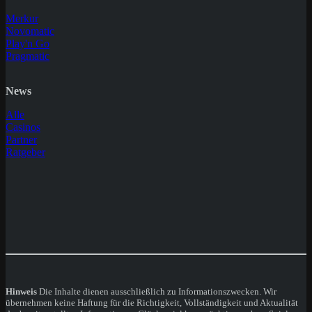
Merkur
Novomatic
Play'n Go
Pragmatic
News
Alle
Casinos
Partner
Ratgeber
Hinweis
Die Inhalte dienen ausschließlich zu Informationszwecken. Wir
übernehmen keine Haftung für die Richtigkeit, Vollständigkeit und Aktualität