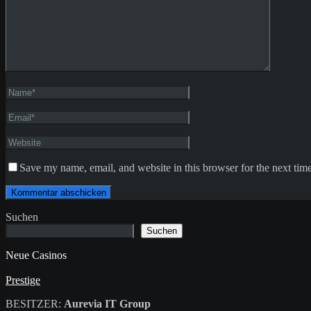
Save my name, email, and website in this browser for the next tim
Suchen
Suchen
Neue Casinos
Prestige
BESITZER:
Aurevia IT Group