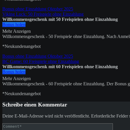
Bonus ohne Einzahlung Oktober 2025
Viking Luck: 50 Freispiele ohne Einzahlung
Willkommensgeschenk mit 50 Freispielen ohne Einzahlung
Bonus holen
Mehr Anzeigen
Willkommensgeschenk - 50 Freispiele ohne Einzahlung. Nach Anmeld
*Neukundenangebot
Bonus ohne Einzahlung Oktober 2025
BC Game: 60 Freispiele ohne Einzahlung
Willkommensgeschenk mit 60 Freispielen ohne Einzahlung
Bonus holen
Mehr Anzeigen
Willkommensgeschenk - 60 Freispiele ohne Einzahlung. Der Bonus gi
*Neukundenangebot
Schreibe einen Kommentar
Deine E-Mail-Adresse wird nicht veröffentlicht.
Erforderliche Felder 