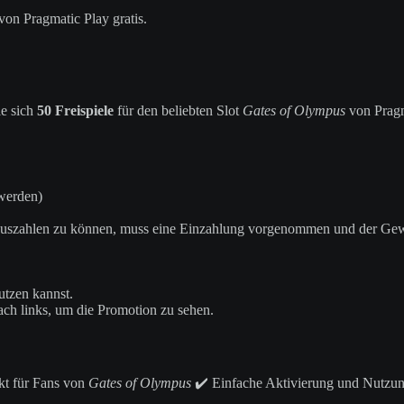
on Pragmatic Play gratis.
ie sich
50 Freispiele
für den beliebten Slot
Gates of Olympus
von Pragm
werden)
 auszahlen zu können, muss eine Einzahlung vorgenommen und der Ge
utzen kannst.
ch links, um die Promotion zu sehen.
ekt für Fans von
Gates of Olympus
✔️ Einfache Aktivierung und Nutzun