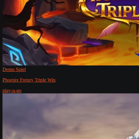
Demo Spiel
Phoenix Frenzy Triple Win
play-n-go