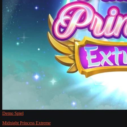
Demo Spiel
Midnight Princess Extreme