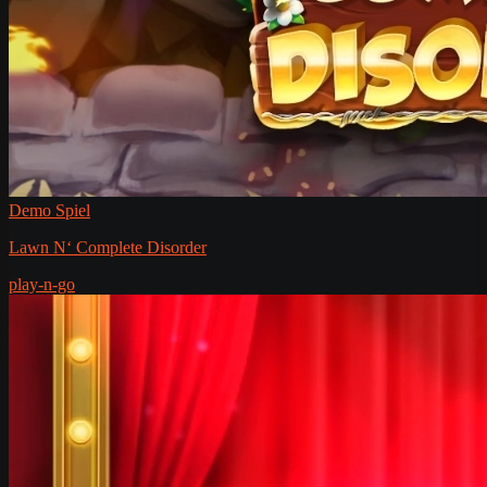
Demo Spiel
Lawn N‘ Complete Disorder
play-n-go