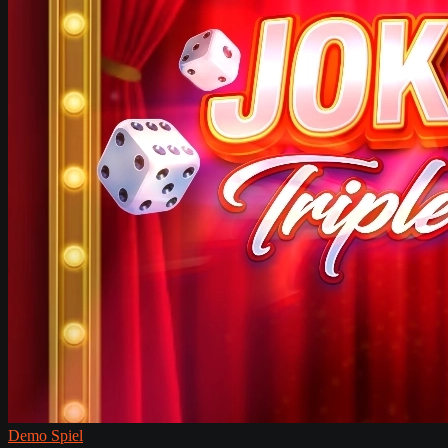
Demo Spiel