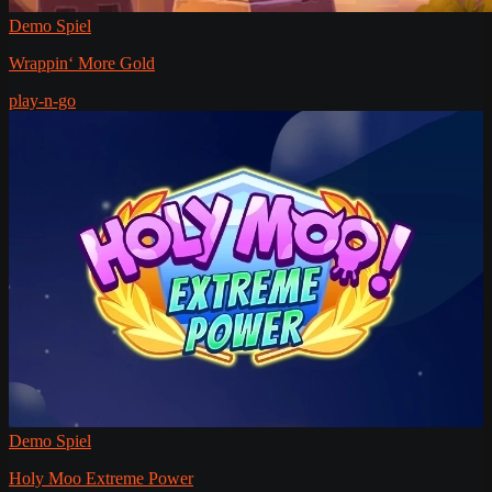
Demo Spiel
Wrappin‘ More Gold
play-n-go
Demo Spiel
Holy Moo Extreme Power