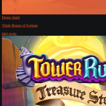
Demo Spiel
Triple Beasts of Fortune
play-n-go