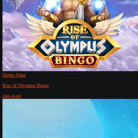
Demo Spiel
Rise of Olympus Bingo
play-n-go