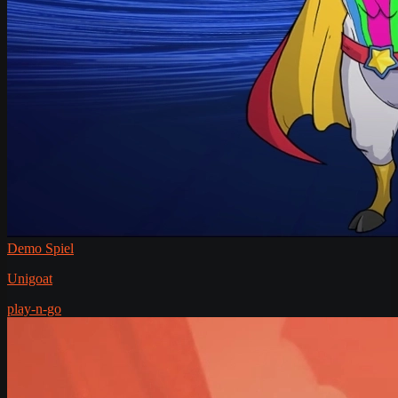
Demo Spiel
Unigoat
play-n-go