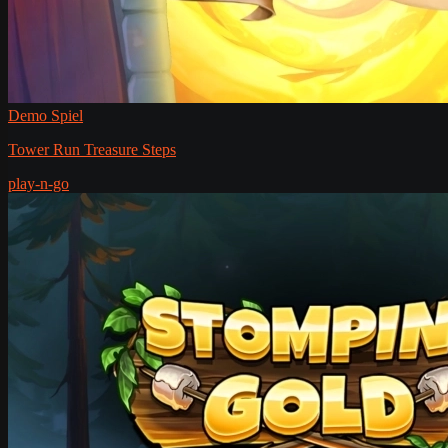
Demo Spiel
Tower Run Treasure Steps
play-n-go