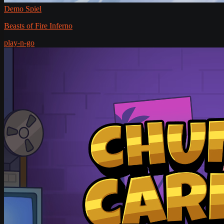
Demo Spiel
Beasts of Fire Inferno
play-n-go