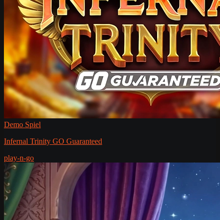
Demo Spiel
Infernal Trinity GO Guaranteed
play-n-go