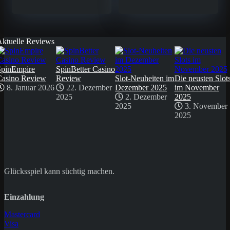
Aktuelle Reviews
SpinEmpire
SpinBetter Casino
Casino Review
Review
Slot-Neuheiten im
Die neusten Slot
8. Januar 2026
22. Dezember
Dezember 2025
im November
2025
2. Dezember
2025
2025
3. November
2025
Glücksspiel kann süchtig machen.
Einzahlung
Mastercard
Visa