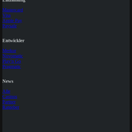
Mastercard
Visa
Apple Pay
Paysafe
Entwickler
Merkur
Novomatic
Play'n Go
Pragmatic
News
Alle
Casinos
Partner
Ratgeber