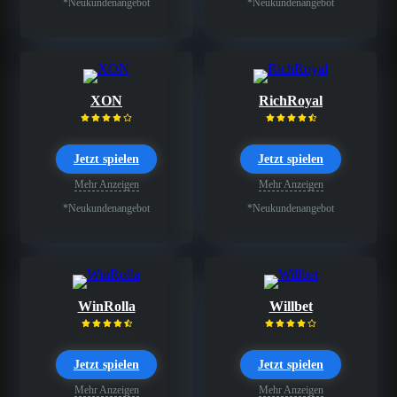
*Neukundenangebot
*Neukundenangebot
XON
RichRoyal
Jetzt spielen
Jetzt spielen
Mehr Anzeigen
Mehr Anzeigen
*Neukundenangebot
*Neukundenangebot
WinRolla
Willbet
Jetzt spielen
Jetzt spielen
Mehr Anzeigen
Mehr Anzeigen