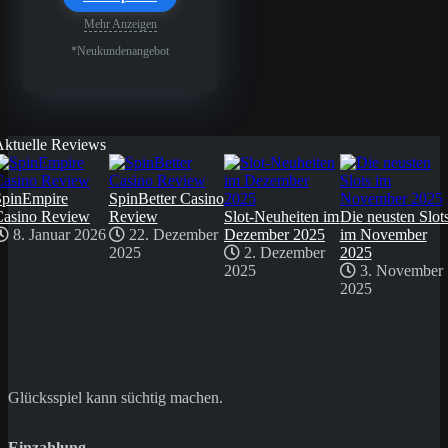
Mehr Anzeigen
*Neukundenangebot
Aktuelle Reviews
SpinEmpire
SpinBetter Casino
Casino Review
Review
Slot-Neuheiten im
Die neusten Slot
8. Januar 2026
22. Dezember
Dezember 2025
im November
2025
2. Dezember
2025
2025
3. November
2025
Glücksspiel kann süchtig machen.
Einzahlung