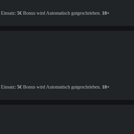
 Einsatz:
5€
Bonus wird Automatisch gutgeschrieben.
18+
 Einsatz:
5€
Bonus wird Automatisch gutgeschrieben.
18+