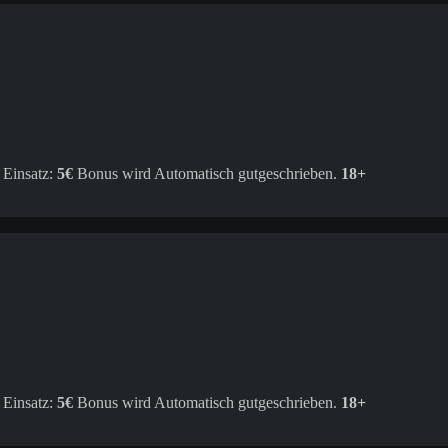
 Einsatz:
5€
Bonus wird Automatisch gutgeschrieben.
18+
 Einsatz:
5€
Bonus wird Automatisch gutgeschrieben.
18+