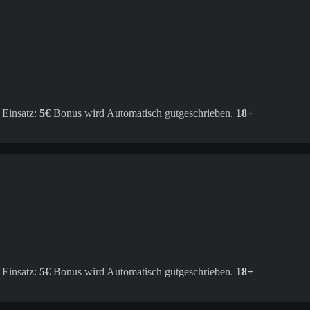
 Einsatz:
5€
Bonus wird Automatisch gutgeschrieben.
18+
 Einsatz:
5€
Bonus wird Automatisch gutgeschrieben.
18+