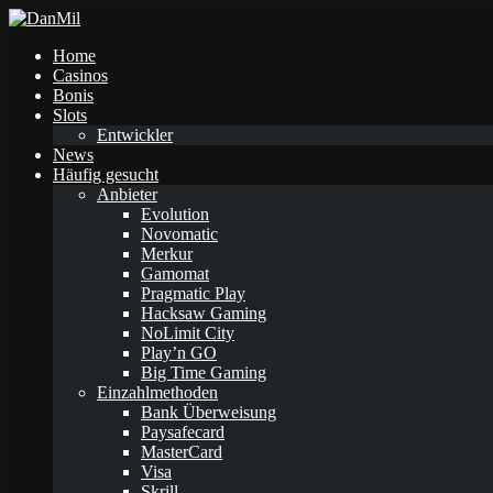
Home
Casinos
Bonis
Slots
Entwickler
News
Häufig gesucht
Anbieter
Evolution
Novomatic
Merkur
Gamomat
Pragmatic Play
Hacksaw Gaming
NoLimit City
Play’n GO
Big Time Gaming
Einzahlmethoden
Bank Überweisung
Paysafecard
MasterCard
Visa
Skrill