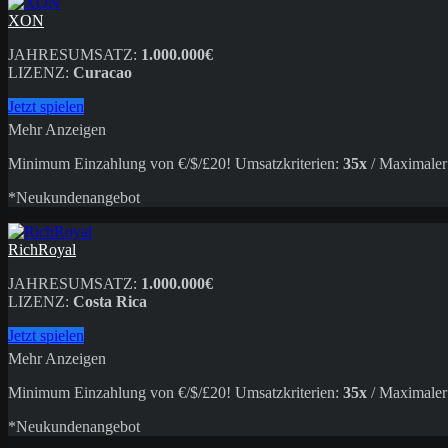
XON
JAHRESUMSATZ:
1.000.000€
LIZENZ:
Curacao
Jetzt spielen
Mehr Anzeigen
Minimum Einzahlung von €/$/£20! Umsatzkriterien:
35x
/ Maximaler
*Neukundenangebot
RichRoyal
JAHRESUMSATZ:
1.000.000€
LIZENZ:
Costa Rica
Jetzt spielen
Mehr Anzeigen
Minimum Einzahlung von €/$/£20! Umsatzkriterien:
35x
/ Maximaler
*Neukundenangebot