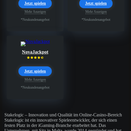
Jetzt spielen
Jetzt spielen
Mehr Anzeigen
Mehr Anzeigen
*Neukundenangebot
*Neukundenangebot
NovaJackpot
Jetzt spielen
Mehr Anzeigen
*Neukundenangebot
Stakelogic – Innovation und Qualität im Online-Casino-Bereich
Stakelogic ist ein innovativer Spieleentwickler, der sich einen
festen Platz in der iGaming-Branche erarbeitet hat. Das
Unternehmen, mit Sitz in Malta, wurde 2014 gegründet und hat