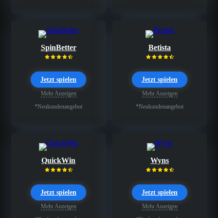
SpinBetter
Betista
Jetzt spielen
Jetzt spielen
Mehr Anzeigen
Mehr Anzeigen
*Neukundenangebot
*Neukundenangebot
QuickWin
Wyns
Jetzt spielen
Jetzt spielen
Mehr Anzeigen
Mehr Anzeigen