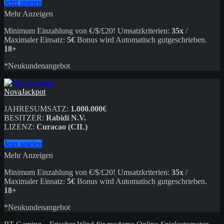
Jetzt spielen
Mehr Anzeigen
Minimum Einzahlung von €/$/£20! Umsatzkriterien:
35x
/
Maximaler Einsatz:
5€
Bonus wird Automatisch gutgeschrieben.
18+
*Neukundenangebot
NovaJackpot
JAHRESUMSATZ:
1.000.000€
BESITZER:
Rabidi N.V.
LIZENZ:
Curacao (CIL)
Jetzt spielen
Mehr Anzeigen
Minimum Einzahlung von €/$/£20! Umsatzkriterien:
35x
/
Maximaler Einsatz:
5€
Bonus wird Automatisch gutgeschrieben.
18+
*Neukundenangebot