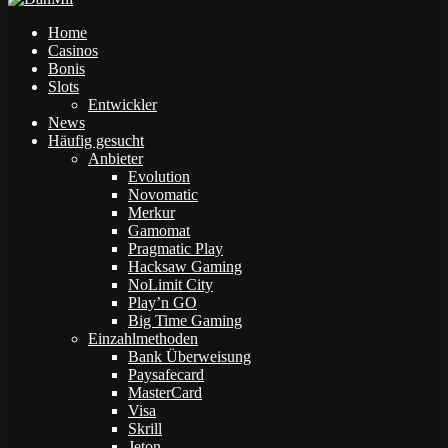
Home
Casinos
Bonis
Slots
Entwickler
News
Häufig gesucht
Anbieter
Evolution
Novomatic
Merkur
Gamomat
Pragmatic Play
Hacksaw Gaming
NoLimit City
Play’n GO
Big Time Gaming
Einzahlmethoden
Bank Überweisung
Paysafecard
MasterCard
Visa
Skrill
Jeton