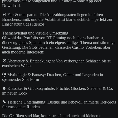
problemlos auf Mobilgeräten und Desktop – ohne App oder
Download.
🎯 Fair & transparent: Die Auszahlungsraten liegen im fairen
Branchenschnitt, und die Volatilität ist klar ersichtlich – perfekt zur
Einschätzung des Risikos.
Themenvielfalt und visuelle Umsetzung
Obwohl das Portfolio von RT Gaming noch überschaubar ist,
überzeugt jedes Spiel durch ein eigenständiges Thema und stimmige
Gestaltung. Die Slots bedienen klassische Casino-Vorlieben, aber
auch moderne Interessen:
🧭 Abenteuer & Entdeckungen: Von verborgenen Schätzen bis zu
exotischen Welten
🐉 Mythologie & Fantasy: Drachen, Götter und Legenden in
spannender Slot-Form
🍀 Klassiker & Glückssymbole: Früchte, Glocken, Siebener & Co.
im neuen Look
🐾 Tierische Unterhaltung: Lustige und liebevoll animierte Tier-Slots
für entspannte Runden
Die Grafiken sind klar, kontrastreich und auch auf kleineren