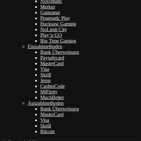
Novomatic
Merkur
Gamomat
Pragmatic Play
Hacksaw Gaming
NoLimit City
Play’n GO
Big Time Gaming
Einzahlmethoden
Bank Überweisung
Paysafecard
MasterCard
Visa
Skrill
Jeton
CashtoCode
MiFinity
MuchBetter
Auszahlmethoden
Bank Überweisung
MasterCard
Visa
Skrill
Bitcoin