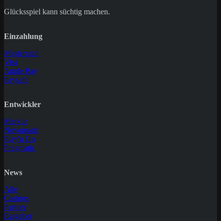
Glücksspiel kann süchtig machen.
Einzahlung
Mastercard
Visa
Apple Pay
Paysafe
Entwickler
Merkur
Novomatic
Play'n Go
Pragmatic
News
Alle
Casinos
Partner
Ratgeber