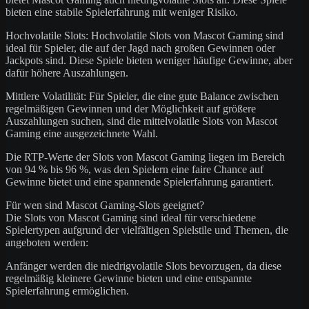
bieten eine stabile Spielerfahrung mit weniger Risiko.
Hochvolatile Slots: Hochvolatile Slots von Mascot Gaming sind
ideal für Spieler, die auf der Jagd nach großen Gewinnen oder
Jackpots sind. Diese Spiele bieten weniger häufige Gewinne, aber
dafür höhere Auszahlungen.
Mittlere Volatilität: Für Spieler, die eine gute Balance zwischen
regelmäßigen Gewinnen und der Möglichkeit auf größere
Auszahlungen suchen, sind die mittelvolatile Slots von Mascot
Gaming eine ausgezeichnete Wahl.
Die RTP-Werte der Slots von Mascot Gaming liegen im Bereich
von 94 % bis 96 %, was den Spielern eine faire Chance auf
Gewinne bietet und eine spannende Spielerfahrung garantiert.
Für wen sind Mascot Gaming-Slots geeignet?
Die Slots von Mascot Gaming sind ideal für verschiedene
Spielertypen aufgrund der vielfältigen Spielstile und Themen, die
angeboten werden:
Anfänger werden die niedrigvolatile Slots bevorzugen, da diese
regelmäßig kleinere Gewinne bieten und eine entspannte
Spielerfahrung ermöglichen.