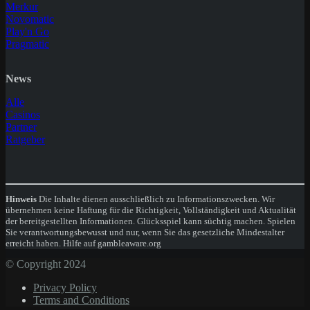
Merkur
Novomatic
Play'n Go
Pragmatic
News
Alle
Casinos
Partner
Ratgeber
Hinweis
Die Inhalte dienen ausschließlich zu Informationszwecken. Wir
übernehmen keine Haftung für die Richtigkeit, Vollständigkeit und Aktualität
der bereitgestellten Informationen. Glücksspiel kann süchtig machen. Spielen
Sie verantwortungsbewusst und nur, wenn Sie das gesetzliche Mindestalter
erreicht haben. Hilfe auf gambleaware.org
© Copyright 2024
Privacy Policy
Terms and Conditions