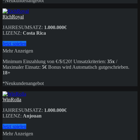
*Neukundenangebot
RichRoyal
JAHRESUMSATZ:
1.000.000€
LIZENZ:
Costa Rica
Jetzt spielen
Mehr Anzeigen
Minimum Einzahlung von €/$/£20! Umsatzkriterien:
35x
/
Maximaler Einsatz:
5€
Bonus wird Automatisch gutgeschrieben.
18+
*Neukundenangebot
WinRolla
JAHRESUMSATZ:
1.000.000€
LIZENZ:
Anjouan
Jetzt spielen
Mehr Anzeigen