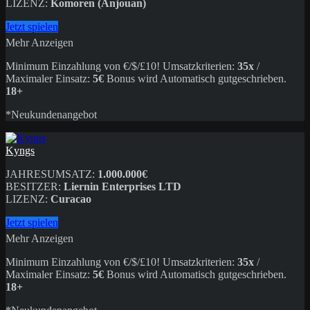
LIZENZ:
Komoren (Anjouan)
Jetzt spielen
Mehr Anzeigen
Minimum Einzahlung von €/$/£10! Umsatzkriterien:
35x
/
Maximaler Einsatz:
5€
Bonus wird Automatisch gutgeschrieben.
18+
*Neukundenangebot
Kyngs
JAHRESUMSATZ:
1.000.000€
BESITZER:
Liernin Enterprises LTD
LIZENZ:
Curacao
Jetzt spielen
Mehr Anzeigen
Minimum Einzahlung von €/$/£10! Umsatzkriterien:
35x
/
Maximaler Einsatz:
5€
Bonus wird Automatisch gutgeschrieben.
18+