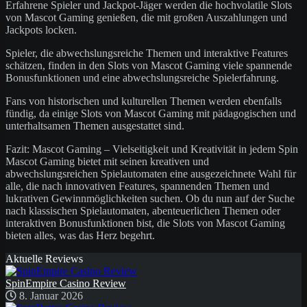
Erfahrene Spieler und Jackpot-Jäger werden die hochvolatile Slots
von Mascot Gaming genießen, die mit großen Auszahlungen und
Jackpots locken.
Spieler, die abwechslungsreiche Themen und interaktive Features
schätzen, finden in den Slots von Mascot Gaming viele spannende
Bonusfunktionen und eine abwechslungsreiche Spielerfahrung.
Fans von historischen und kulturellen Themen werden ebenfalls
fündig, da einige Slots von Mascot Gaming mit pädagogischen und
unterhaltsamen Themen ausgestattet sind.
Fazit: Mascot Gaming – Vielseitigkeit und Kreativität in jedem Spin
Mascot Gaming bietet mit seinen kreativen und
abwechslungsreichen Spielautomaten eine ausgezeichnete Wahl für
alle, die nach innovativen Features, spannenden Themen und
lukrativen Gewinnmöglichkeiten suchen. Ob du nun auf der Suche
nach klassischen Spielautomaten, abenteuerlichen Themen oder
interaktiven Bonusfunktionen bist, die Slots von Mascot Gaming
bieten alles, was das Herz begehrt.
Aktuelle Reviews
SpinEmpire Casino Review
8. Januar 2026