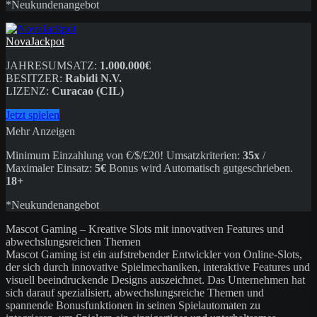
*Neukundenangebot
NovaJackpot
JAHRESUMSATZ:
1.000.000€
BESITZER:
Rabidi N.V.
LIZENZ:
Curacao (CIL)
Jetzt spielen
Mehr Anzeigen
Minimum Einzahlung von €/$/£20! Umsatzkriterien:
35x
/
Maximaler Einsatz:
5€
Bonus wird Automatisch gutgeschrieben.
18+
*Neukundenangebot
Mascot Gaming – Kreative Slots mit innovativen Features und
abwechslungsreichen Themen
Mascot Gaming ist ein aufstrebender Entwickler von Online-Slots,
der sich durch innovative Spielmechaniken, interaktive Features und
visuell beeindruckende Designs auszeichnet. Das Unternehmen hat
sich darauf spezialisiert, abwechslungsreiche Themen und
spannende Bonusfunktionen in seinen Spielautomaten zu