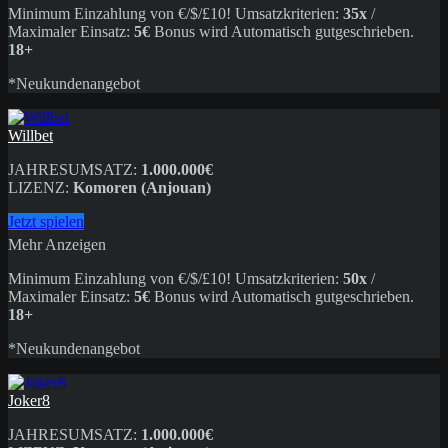
Minimum Einzahlung von €/$/£10! Umsatzkriterien:
35x
/
Maximaler Einsatz:
5€
Bonus wird Automatisch gutgeschrieben.
18+
*Neukundenangebot
Willbet
JAHRESUMSATZ:
1.000.000€
LIZENZ:
Komoren (Anjouan)
Jetzt spielen
Mehr Anzeigen
Minimum Einzahlung von €/$/£10! Umsatzkriterien:
50x
/
Maximaler Einsatz:
5€
Bonus wird Automatisch gutgeschrieben.
18+
*Neukundenangebot
Joker8
JAHRESUMSATZ:
1.000.000€