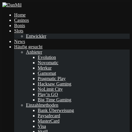
Home
Casinos
Bonis
Slots
Entwickler
News
Häufig gesucht
Anbieter
Evolution
Novomatic
Merkur
Gamomat
Pragmatic Play
Hacksaw Gaming
NoLimit City
Play’n GO
Big Time Gaming
Einzahlmethoden
Bank Überweisung
Paysafecard
MasterCard
Visa
Skrill