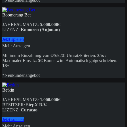
*Neukundenangebot
Boomerang Bet
JAHRESUMSATZ:
5.000.000€
LIZENZ:
Komoren (Anjouan)
Jetzt spielen
Mehr Anzeigen
Minimum Einzahlung von €/$/£20! Umsatzkriterien:
35x
/
Maximaler Einsatz:
5€
Bonus wird Automatisch gutgeschrieben.
18+
*Neukundenangebot
Betkin
JAHRESUMSATZ:
1.000.000€
BESITZER:
StepX B.V.
LIZENZ:
Curacao
Jetzt spielen
Mehr Anzeigen