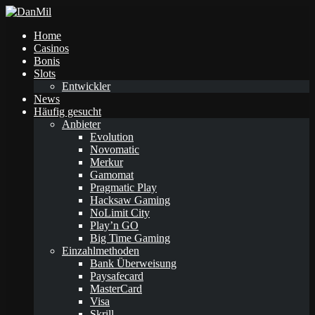
Home
Casinos
Bonis
Slots
Entwickler
News
Häufig gesucht
Anbieter
Evolution
Novomatic
Merkur
Gamomat
Pragmatic Play
Hacksaw Gaming
NoLimit City
Play’n GO
Big Time Gaming
Einzahlmethoden
Bank Überweisung
Paysafecard
MasterCard
Visa
Skrill