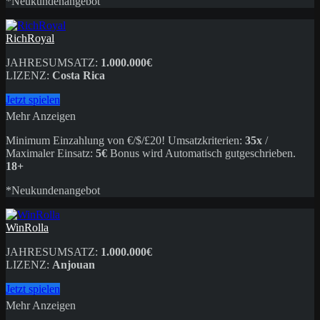
*Neukundenangebot
RichRoyal
JAHRESUMSATZ:
1.000.000€
LIZENZ:
Costa Rica
Jetzt spielen
Mehr Anzeigen
Minimum Einzahlung von €/$/£20! Umsatzkriterien:
35x
/
Maximaler Einsatz:
5€
Bonus wird Automatisch gutgeschrieben.
18+
*Neukundenangebot
WinRolla
JAHRESUMSATZ:
1.000.000€
LIZENZ:
Anjouan
Jetzt spielen
Mehr Anzeigen