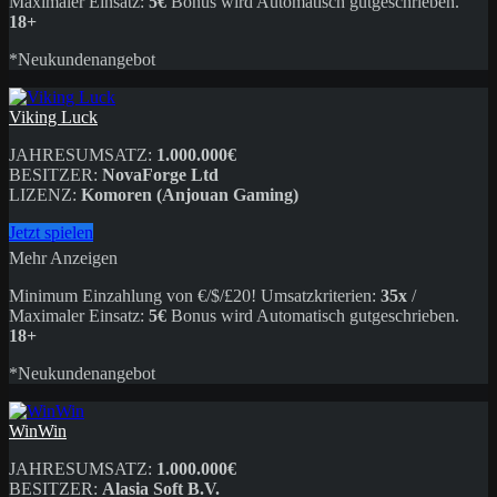
Maximaler Einsatz:
5€
Bonus wird Automatisch gutgeschrieben.
18+
*Neukundenangebot
Viking Luck
JAHRESUMSATZ:
1.000.000€
BESITZER:
NovaForge Ltd
LIZENZ:
Komoren (Anjouan Gaming)
Jetzt spielen
Mehr Anzeigen
Minimum Einzahlung von €/$/£20! Umsatzkriterien:
35x
/
Maximaler Einsatz:
5€
Bonus wird Automatisch gutgeschrieben.
18+
*Neukundenangebot
WinWin
JAHRESUMSATZ:
1.000.000€
BESITZER:
Alasia Soft B.V.