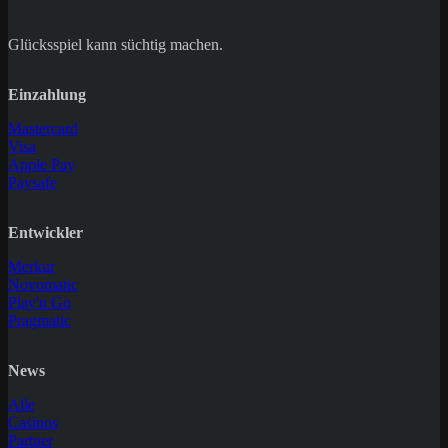
Glücksspiel kann süchtig machen.
Einzahlung
Mastercard
Visa
Apple Pay
Paysafe
Entwickler
Merkur
Novomatic
Play'n Go
Pragmatic
News
Alle
Casinos
Partner