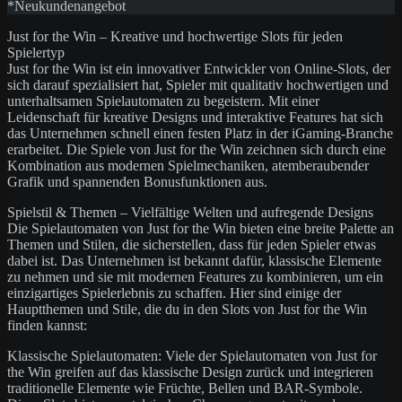
*Neukundenangebot
Just for the Win – Kreative und hochwertige Slots für jeden
Spielertyp
Just for the Win ist ein innovativer Entwickler von Online-Slots, der
sich darauf spezialisiert hat, Spieler mit qualitativ hochwertigen und
unterhaltsamen Spielautomaten zu begeistern. Mit einer
Leidenschaft für kreative Designs und interaktive Features hat sich
das Unternehmen schnell einen festen Platz in der iGaming-Branche
erarbeitet. Die Spiele von Just for the Win zeichnen sich durch eine
Kombination aus modernen Spielmechaniken, atemberaubender
Grafik und spannenden Bonusfunktionen aus.
Spielstil & Themen – Vielfältige Welten und aufregende Designs
Die Spielautomaten von Just for the Win bieten eine breite Palette an
Themen und Stilen, die sicherstellen, dass für jeden Spieler etwas
dabei ist. Das Unternehmen ist bekannt dafür, klassische Elemente
zu nehmen und sie mit modernen Features zu kombinieren, um ein
einzigartiges Spielerlebnis zu schaffen. Hier sind einige der
Hauptthemen und Stile, die du in den Slots von Just for the Win
finden kannst:
Klassische Spielautomaten: Viele der Spielautomaten von Just for
the Win greifen auf das klassische Design zurück und integrieren
traditionelle Elemente wie Früchte, Bellen und BAR-Symbole.