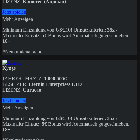
LIZENZ:
Komoren (Anjouan)
Jetzt spielen
Mehr Anzeigen
Minimum Einzahlung von €/$/£10! Umsatzkriterien:
35x
/
Maximaler Einsatz:
5€
Bonus wird Automatisch gutgeschrieben.
18+
*Neukundenangebot
Kyngs
JAHRESUMSATZ:
1.000.000€
BESITZER:
Liernin Enterprises LTD
LIZENZ:
Curacao
Jetzt spielen
Mehr Anzeigen
Minimum Einzahlung von €/$/£10! Umsatzkriterien:
35x
/
Maximaler Einsatz:
5€
Bonus wird Automatisch gutgeschrieben.
18+