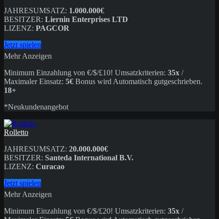
JAHRESUMSATZ:
1.000.000€
BESITZER:
Liernin Enterprises LTD
LIZENZ:
PAGCOR
Jetzt spielen
Mehr Anzeigen
Minimum Einzahlung von €/$/£10! Umsatzkriterien:
35x
/
Maximaler Einsatz:
5€
Bonus wird Automatisch gutgeschrieben.
18+
*Neukundenangebot
Rolletto
JAHRESUMSATZ:
20.000.000€
BESITZER:
Santeda International B.V.
LIZENZ:
Curacao
Jetzt spielen
Mehr Anzeigen
Minimum Einzahlung von €/$/£20! Umsatzkriterien:
35x
/