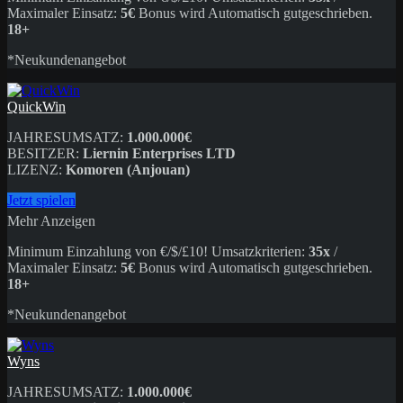
Maximaler Einsatz:
5€
Bonus wird Automatisch gutgeschrieben.
18+
*Neukundenangebot
QuickWin
JAHRESUMSATZ:
1.000.000€
BESITZER:
Liernin Enterprises LTD
LIZENZ:
Komoren (Anjouan)
Jetzt spielen
Mehr Anzeigen
Minimum Einzahlung von €/$/£10! Umsatzkriterien:
35x
/
Maximaler Einsatz:
5€
Bonus wird Automatisch gutgeschrieben.
18+
*Neukundenangebot
Wyns
JAHRESUMSATZ:
1.000.000€