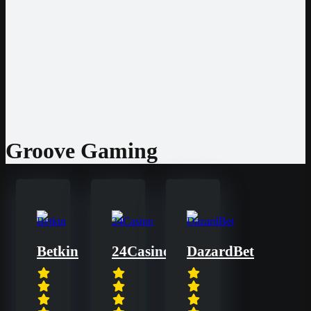
Jeton
CashtoCode
MiFinity
MuchBetter
Auszahlmethoden
Bank Überweisung
MasterCard
Visa
Skrill
Bitcoin
Groove Gaming
Betkin
24Casino
DazardBet