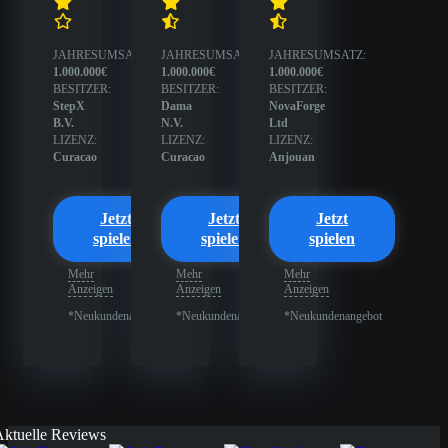
JAHRESUMSATZ:
JAHRESUMSATZ:
JAHRESUMSATZ:
1.000.000€
1.000.000€
1.000.000€
BESITZER:
BESITZER:
BESITZER:
StepX
Dama
NovaForge
B.V.
N.V.
Ltd
LIZENZ:
LIZENZ:
LIZENZ:
Curacao
Curacao
Anjouan
Jetzt
Jetzt
Jetzt
spielen
spielen
spielen
Mehr
Mehr
Mehr
Anzeigen
Anzeigen
Anzeigen
*Neukundenangebot
*Neukundenangebot
*Neukundenangebot
Aktuelle Reviews