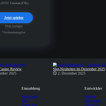
LIZENZ:
Curacao (CIL)
Jetzt spielen
Mehr Anzeigen
*Neukundenangebot
 Casino Review
Slot-Neuheiten im Dezember 2025
ember 2025
2. Dezember 2025
Einzahlung
Entwickler
Mastercard
Merkur
Visa
Novomatic
Apple Pay
Play'n Go