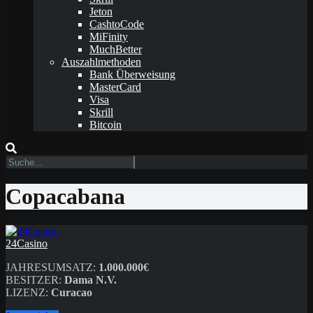
Jeton
CashtoCode
MiFinity
MuchBetter
Auszahlmethoden
Bank Überweisung
MasterCard
Visa
Skrill
Bitcoin
Copacabana
24Casino
JAHRESUMSATZ:
1.000.000€
BESITZER:
Dama N.V.
LIZENZ:
Curacao