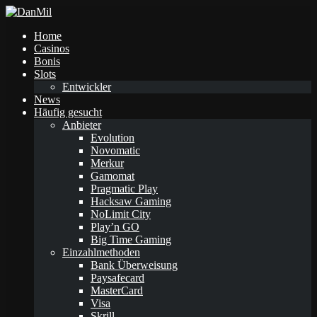
Home
Casinos
Bonis
Slots
Entwickler
News
Häufig gesucht
Anbieter
Evolution
Novomatic
Merkur
Gamomat
Pragmatic Play
Hacksaw Gaming
NoLimit City
Play’n GO
Big Time Gaming
Einzahlmethoden
Bank Überweisung
Paysafecard
MasterCard
Visa
Skrill