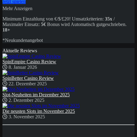
Jetzt spielen
Mehr Anzeigen
Minimum Einzahlung von €/$/£20! Umsatzkriterien:
35x
/
Maximaler Einsatz:
5€
Bonus wird Automatisch gutgeschrieben.
18+
*Neukundenangebot
Aktuelle Reviews
SpinEmpire Casino Review
8. Januar 2026
SpinBetter Casino Review
22. Dezember 2025
Slot-Neuheiten im Dezember 2025
2. Dezember 2025
Die neusten Slots im November 2025
3. November 2025