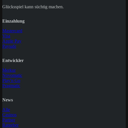
Glücksspiel kann süchtig machen.
Einzahlung
Mastercard
Visa
Apple Pay
Paysafe
Entwickler
Merkur
Novomatic
Play'n Go
Pragmatic
News
Alle
Casinos
Partner
Ratgeber