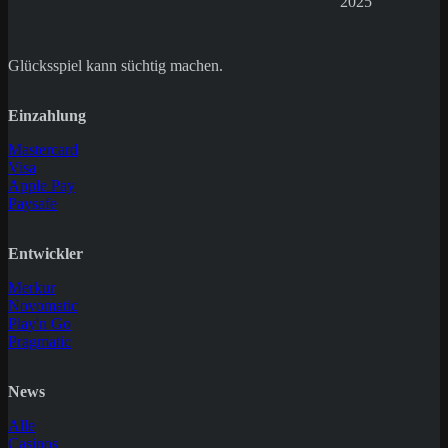
2025
Glücksspiel kann süchtig machen.
Einzahlung
Mastercard
Visa
Apple Pay
Paysafe
Entwickler
Merkur
Novomatic
Play'n Go
Pragmatic
News
Alle
Casinos