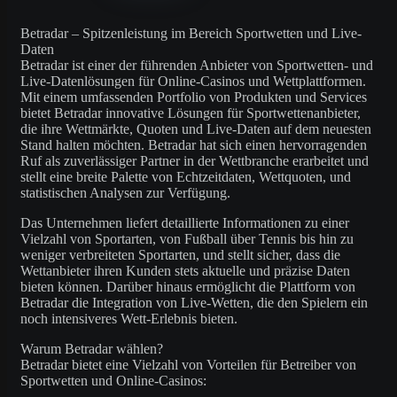
Betradar – Spitzenleistung im Bereich Sportwetten und Live-
Daten
Betradar ist einer der führenden Anbieter von Sportwetten- und
Live-Datenlösungen für Online-Casinos und Wettplattformen.
Mit einem umfassenden Portfolio von Produkten und Services
bietet Betradar innovative Lösungen für Sportwettenanbieter,
die ihre Wettmärkte, Quoten und Live-Daten auf dem neuesten
Stand halten möchten. Betradar hat sich einen hervorragenden
Ruf als zuverlässiger Partner in der Wettbranche erarbeitet und
stellt eine breite Palette von Echtzeitdaten, Wettquoten, und
statistischen Analysen zur Verfügung.
Das Unternehmen liefert detaillierte Informationen zu einer
Vielzahl von Sportarten, von Fußball über Tennis bis hin zu
weniger verbreiteten Sportarten, und stellt sicher, dass die
Wettanbieter ihren Kunden stets aktuelle und präzise Daten
bieten können. Darüber hinaus ermöglicht die Plattform von
Betradar die Integration von Live-Wetten, die den Spielern ein
noch intensiveres Wett-Erlebnis bieten.
Warum Betradar wählen?
Betradar bietet eine Vielzahl von Vorteilen für Betreiber von
Sportwetten und Online-Casinos: