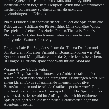
der die Spieler mit seiner bunten Grafik und aufregenden
Bonusfunktionen begeistert. Freispiele, Wilds und Multiplikatoren
machen Tiki Treasure zu einem unterhaltsamen und
gewinnbringenden Erlebnis.
Pirate’s Plunder: Ein abenteuerlicher Slot, der die Spieler auf eine
Reise zu den Schätzen der Piraten führt. Mit Expanding Wilds,
Freispielen und einem fesselnden Piraten-Thema ist Pirate’s
Plunder ein Slot, der durch seine vielen Gewinnchancen und
aufregenden Features überzeugt.
Dragon’s Lair: Ein Slot, der sich um das Thema Drachen und
Schätze dreht. Mit einer Vielzahl an Bonusfunktionen wie Wild-
Symbolen und Multiplikatoren, die das Spielerlebnis bereichern,
ist Dragon’s Lair eine spannende Wahl für alle Slot-Fans.
Warum Arrow’s Edge wählen?
Arrow’s Edge hat sich als innovativer Anbieter etabliert, der
seinen Spielern stets neue und aufregende Erfahrungen bietet. Mit
einem klaren Fokus auf spannende Themen, innovative
Bonusfunktionen und fesselnde Grafiken spricht Arrow’s Edge
eine breite Zielgruppe von Casinospielern an. Die Spiele sind so
gestaltet, dass sie sowohl für Anfänger als auch für erfahrene
Spieler geeignet sind, die nach neuen Herausforderungen und
Abenteuern suchen.