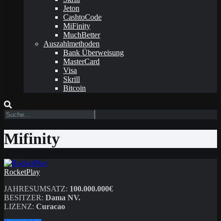
Jeton
CashtoCode
MiFinity
MuchBetter
Auszahlmethoden
Bank Überweisung
MasterCard
Visa
Skrill
Bitcoin
Mifinity
RocketPlay
JAHRESUMSATZ:
100.000.000€
BESITZER:
Dama NV.
LIZENZ:
Curacao