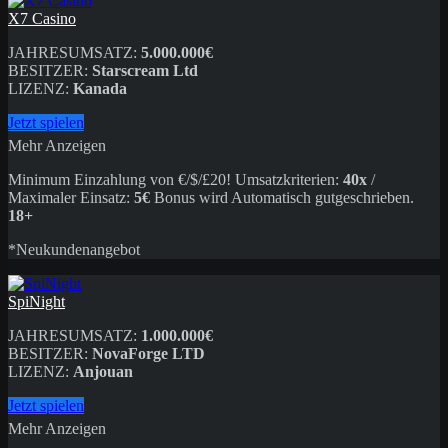
X7 Casino
JAHRESUMSATZ:
5.000.000€
BESITZER:
Starscream Ltd
LIZENZ:
Kanada
Jetzt spielen
Mehr Anzeigen
Minimum Einzahlung von €/$/£20! Umsatzkriterien:
40x
/
Maximaler Einsatz:
5€
Bonus wird Automatisch gutgeschrieben.
18+
*Neukundenangebot
SpiNight
JAHRESUMSATZ:
1.000.000€
BESITZER:
NovaForge LTD
LIZENZ:
Anjouan
Jetzt spielen
Mehr Anzeigen