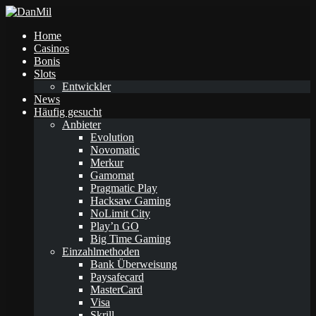
Home
Casinos
Bonis
Slots
Entwickler
News
Häufig gesucht
Anbieter
Evolution
Novomatic
Merkur
Gamomat
Pragmatic Play
Hacksaw Gaming
NoLimit City
Play’n GO
Big Time Gaming
Einzahlmethoden
Bank Überweisung
Paysafecard
MasterCard
Visa
Skrill