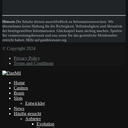
Hinweis
Die Inhalte dienen ausschließlich zu Informationszwecken. Wir
übernehmen keine Haftung für die Richtigkeit, Vollständigkeit und Aktualität
der bereitgestellten Informationen. Glücksspiel kann süchtig machen. Spielen
Sie verantwortungsbewusst und nur, wenn Sie das gesetzliche Mindestalter
erreicht haben. Hilfe auf gambleaware.org
© Copyright 2024
Privacy Policy
Terms and Conditions
Home
Casinos
Bonis
Slots
Entwickler
News
Häufig gesucht
Anbieter
Evolution