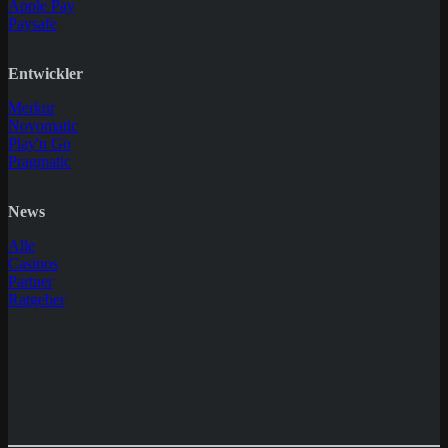
Apple Pay
Paysafe
Entwickler
Merkur
Novomatic
Play'n Go
Pragmatic
News
Alle
Casinos
Partner
Ratgeber