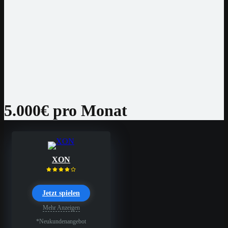
Jeton
CashtoCode
MiFinity
MuchBetter
Auszahlmethoden
Bank Überweisung
MasterCard
Visa
Skrill
Bitcoin
5.000€ pro Monat
XON
Jetzt spielen
Mehr Anzeigen
*Neukundenangebot