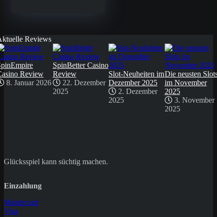
Aktuelle Reviews
SpinEmpire
SpinBetter Casino
Casino Review
Review
Slot-Neuheiten im
Die neusten Slot
8. Januar 2026
22. Dezember
Dezember 2025
im November
2025
2. Dezember
2025
2025
3. November
2025
Glücksspiel kann süchtig machen.
Einzahlung
Mastercard
Visa