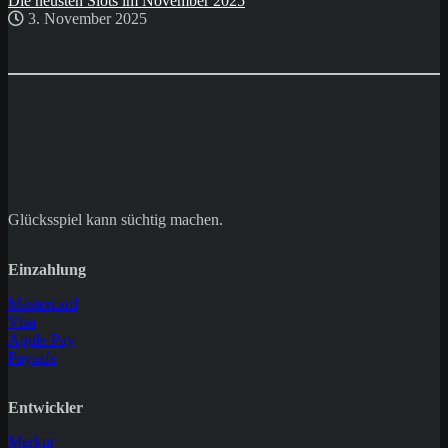
Die neusten Slots im November 2025
3. November 2025
Glücksspiel kann süchtig machen.
Einzahlung
Mastercard
Visa
Apple Pay
Paysafe
Entwickler
Merkur