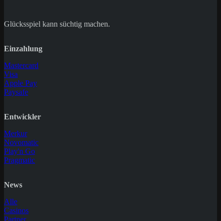
Glücksspiel kann süchtig machen.
Einzahlung
Mastercard
Visa
Apple Pay
Paysafe
Entwickler
Merkur
Novomatic
Play'n Go
Pragmatic
News
Alle
Casinos
Partner