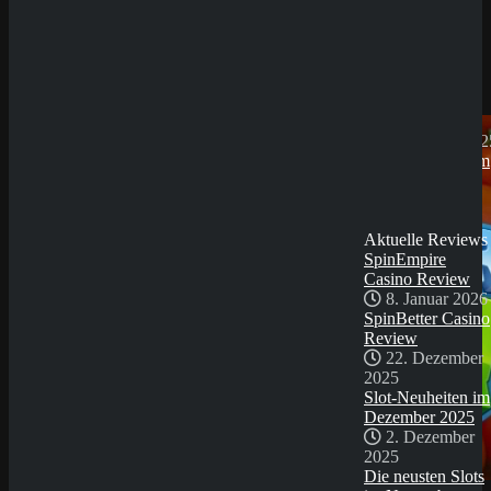
8. Januar 2026
SpinBetter Casino
Review
22. Dezember
2025
Slot-Neuheiten im
Demo Spiel
Dezember 2025
2. Dezember 202
Die neusten Slots im
November 2025
3. November
2025
Aktuelle Reviews
SpinEmpire
Casino Review
8. Januar 2026
SpinBetter Casino
Review
22. Dezember
2025
Slot-Neuheiten im
Dezember 2025
2. Dezember
2025
Die neusten Slots