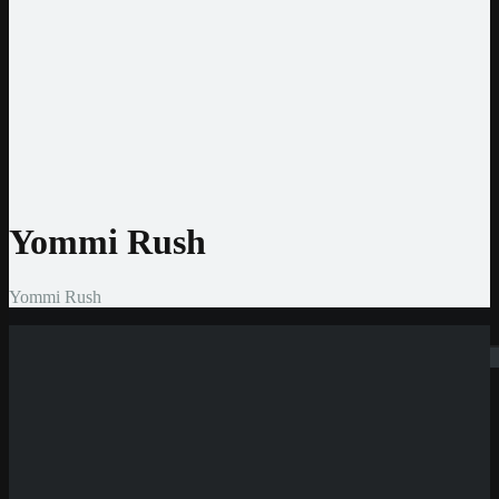
Jeton
CashtoCode
MiFinity
MuchBetter
Auszahlmethoden
Bank Überweisung
MasterCard
Visa
Skrill
Bitcoin
Yommi Rush
Yommi Rush
Suchen
Neue Casinos