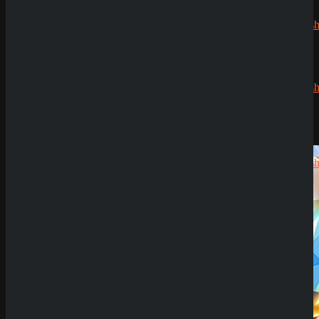
Jens
zu
Having issues with
Vinnie Volt: Devil Wilds
?
CryptoRush
200% bis
zu 2.500€
Silizi
zu
CryptoRush
200% bis
Submit
zu 2.500€
Sicher dir einen 100% Bonus bis 500€ und spiele
Vinnie Volt: Devil Wilds
Robert99
Try Our Featured Games
zu
CryptoRush
200% bis
zu 2.500€
News
SpinEmpire Casino
Review
8. Januar 2026
SpinBetter Casino
Review
22. Dezember