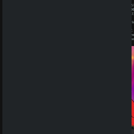
JAHRESUMSATZ:
JAHRES
1.000.000€
1.000.00
BESITZER:
BESITZE
Liernin
Liernin
Enterprises
Enterpri
LTD
LTD
LIZENZ:
LIZENZ:
Komoren
Komore
(Anjouan)
(Anjoua
Neueste
Beiträge
SpinEmpir
e Casino
Review
SpinBetter
Casino
Review
Slot-
Neuheiten