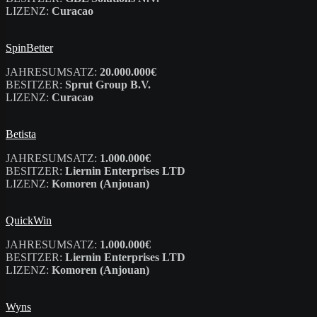
LIZENZ:
Curacao
SpinBetter
JAHRESUMSATZ:
20.000.000€
BESITZER:
Sprut Group B.V.
LIZENZ:
Curacao
Betista
JAHRESUMSATZ:
1.000.000€
BESITZER:
Liernin Enterprises LTD
LIZENZ:
Komoren (Anjouan)
QuickWin
JAHRESUMSATZ:
1.000.000€
BESITZER:
Liernin Enterprises LTD
LIZENZ:
Komoren (Anjouan)
Wyns