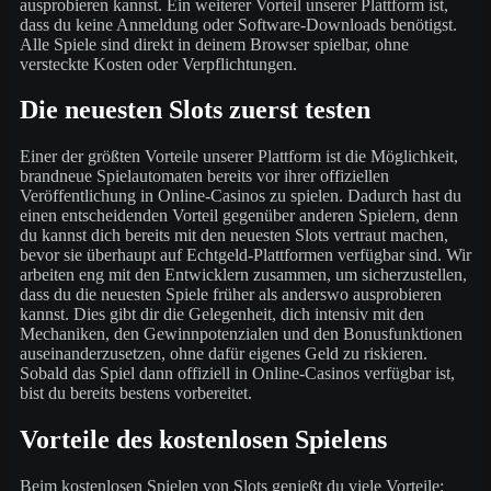
ausprobieren kannst. Ein weiterer Vorteil unserer Plattform ist,
dass du keine Anmeldung oder Software-Downloads benötigst.
Alle Spiele sind direkt in deinem Browser spielbar, ohne
versteckte Kosten oder Verpflichtungen.
Die neuesten Slots zuerst testen
Einer der größten Vorteile unserer Plattform ist die Möglichkeit,
brandneue Spielautomaten bereits vor ihrer offiziellen
Veröffentlichung in Online-Casinos zu spielen. Dadurch hast du
einen entscheidenden Vorteil gegenüber anderen Spielern, denn
du kannst dich bereits mit den neuesten Slots vertraut machen,
bevor sie überhaupt auf Echtgeld-Plattformen verfügbar sind. Wir
arbeiten eng mit den Entwicklern zusammen, um sicherzustellen,
dass du die neuesten Spiele früher als anderswo ausprobieren
kannst. Dies gibt dir die Gelegenheit, dich intensiv mit den
Mechaniken, den Gewinnpotenzialen und den Bonusfunktionen
auseinanderzusetzen, ohne dafür eigenes Geld zu riskieren.
Sobald das Spiel dann offiziell in Online-Casinos verfügbar ist,
bist du bereits bestens vorbereitet.
Vorteile des kostenlosen Spielens
Beim kostenlosen Spielen von Slots genießt du viele Vorteile: