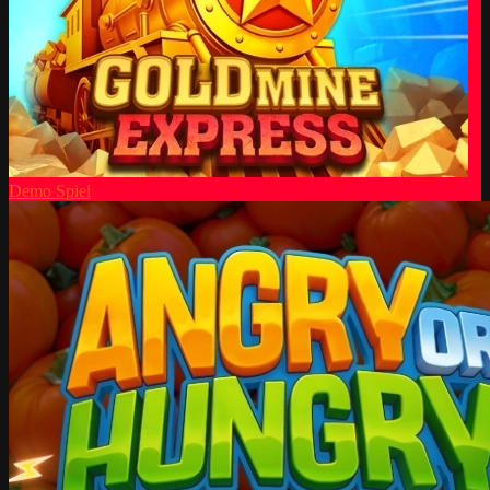
Demo Spiel