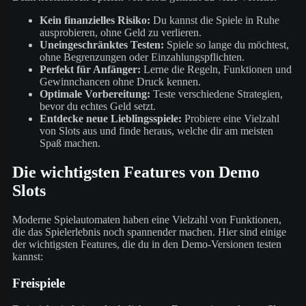
Kein finanzielles Risiko:
Du kannst die Spiele in Ruhe
ausprobieren, ohne Geld zu verlieren.
Uneingeschränktes Testen:
Spiele so lange du möchtest,
ohne Begrenzungen oder Einzahlungspflichten.
Perfekt für Anfänger:
Lerne die Regeln, Funktionen und
Gewinnchancen ohne Druck kennen.
Optimale Vorbereitung:
Teste verschiedene Strategien,
bevor du echtes Geld setzt.
Entdecke neue Lieblingsspiele:
Probiere eine Vielzahl
von Slots aus und finde heraus, welche dir am meisten
Spaß machen.
Die wichtigsten Features von Demo
Slots
Moderne Spielautomaten haben eine Vielzahl von Funktionen,
die das Spielerlebnis noch spannender machen. Hier sind einige
der wichtigsten Features, die du in den Demo-Versionen testen
kannst:
Freispiele