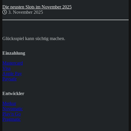
Die neusten Slots im November 2025
3. November 2025
Glücksspiel kann süchtig machen.
Einzahlung
Mastercard
Visa
Apple Pay
Paysafe
Entwickler
Merkur
Novomatic
Play'n Go
Pragmatic